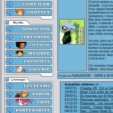
C'est la rentrée s
Gratuite :
http://
Pour rappel Head 
gratuitement en li
semaines), il racon
tête dure comme l
Mï¿½dia
lycées. Il détest
titille. Lorsque ce
bon coup de boule e
valu d’être renvoy
Un jour, alors qu’
poches, balançant
tomber la boisson, 
dernier est bien d
mystérieuse. Mais
c’est le foot !
Un nouveau chapitr
officiel :
http://w
KaKaShi234
-
04/09 à 20:0
Postée par
ï¿½changes
Actualités relatives
:
(8)
18/07/11 -
Chapitre 28 : Ed vs G
13/05/11 -
Head Trick enfin de ret
28/02/11 -
Du nouveau sur le for
01/12/10 -
Nouveau partenaire : H
17/11/10 -
Partenaire : Les nouve
08/11/10 -
Sorties : Chaos;Head 
04/11/10 -
New : Chaos;Head 01 