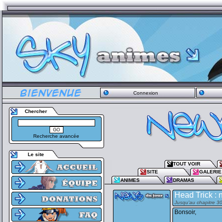
Connexion
Chercher
Recherche avancée
Le site
TOUT VOIR
SITE
GALERIE
ANIMES
DRAMAS
Head Trick : 
Jusqu'au chapitre 30
Bonsoir,