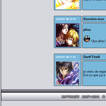
Kenshin-kun
31/08/07 � 18:39
pfiou
Oyo pfiou !!
DarKTitaN
18/10/07 � 17:32
je viens de rega
Est-ce que ça a 