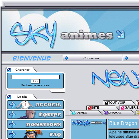
Connexion
Chercher
Recherche avancée
Le site
TOUT VOIR
SITE
GALERIE
ANIMES
DRAMAS
Blue Dragon 
A peine diffusée 
télévisée Blue dra