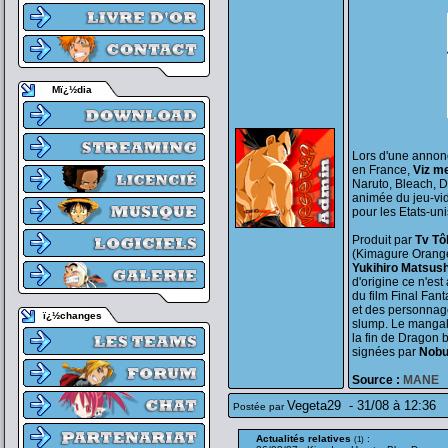
Mï¿½dia
Lors d'une annon
en France,
Viz m
Naruto, Bleach, D
animée du jeu-vi
pour les Etats-un
Produit par
Tv Tô
(Kimagure Orange
Yukihiro Matsus
d'origine ce n'est
du film Final Fant
et des personnag
ï¿½changes
slump. Le mangaka
la fin de Dragon 
signées par
Nob
Source :
MANE
Vegeta29
-
31/08 à 12:36
Postée par
Actualités relatives
:
(1)