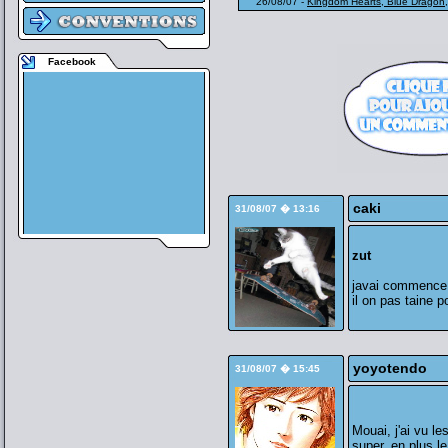
26/08/07 -
Kingdom Hearts, Blue Dragon,
Facebook
caki
31/08/07 � 13:16
zut
javai commence a 
il on pas taine po
yoyotendo
31/08/07 � 15:45
Mouai, j'ai vu l
super, en plus l