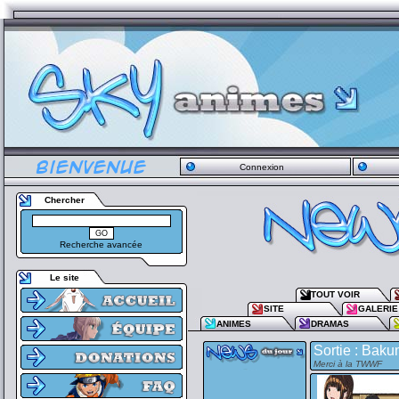
Connexion
Chercher
Recherche avancée
Le site
TOUT VOIR
SITE
GALERIE
ANIMES
DRAMAS
Sortie : Baku
Merci à la TWWF