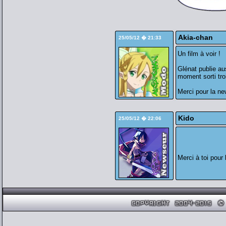
Akia-chan
25/05/12 � 21:33
Un film à voir !
Glénat publie a
moment sorti tro
Merci pour la ne
Kido
25/05/12 � 22:06
Merci à toi pou