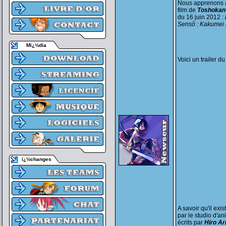
Nous apprenons au
film de
Toshokan
du 16 juin 2012
:
Sensô : Kakumei
Mï¿½dia
Voici un trailer du 
ï¿½changes
A savoir qu'il ex
par le studio d'a
écrits par
Hiro A