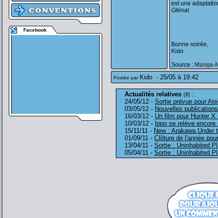
est une adaptati
Glénat
.
Facebook
Bonne soirée,
Kido.
Source :
Manga-
Kido
-
25/05 à 19:42
Postée par
Actualités relatives
:
(8)
24/05/12 -
Sortie prévue pour Ate
03/05/12 -
Nouvelles publication
16/03/12 -
Un film pour Hunter X
10/03/12 -
Ippo se relève encore 
15/11/11 -
New : Arakawa Under t
01/09/11 -
Clôture de l'année pour
13/04/11 -
Sortie : Uninhabited P
05/04/11 -
Sortie : Uninhabited P