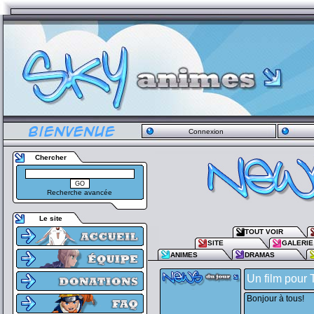
Connexion
Chercher
Recherche avancée
Le site
TOUT VOIR
SITE
GALERIE
ANIMES
DRAMAS
Un film pour
Bonjour à tous!