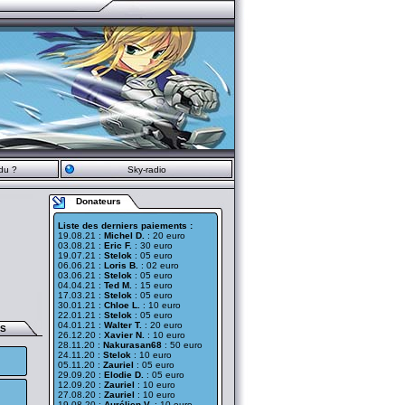
du ?
Sky-radio
Donateurs
Liste des derniers paiements :
19.08.21 :
Michel D.
: 20 euro
03.08.21 :
Eric F.
: 30 euro
19.07.21 :
Stelok
: 05 euro
06.06.21 :
Loris B.
: 02 euro
03.06.21 :
Stelok
: 05 euro
04.04.21 :
Ted M.
: 15 euro
17.03.21 :
Stelok
: 05 euro
30.01.21 :
Chloe L.
: 10 euro
22.01.21 :
Stelok
: 05 euro
04.01.21 :
Walter T.
: 20 euro
ES
26.12.20 :
Xavier N.
: 10 euro
28.11.20 :
Nakurasan68
: 50 euro
24.11.20 :
Stelok
: 10 euro
05.11.20 :
Zauriel
: 05 euro
29.09.20 :
Elodie D.
: 05 euro
12.09.20 :
Zauriel
: 10 euro
27.08.20 :
Zauriel
: 10 euro
19.08.20 :
Aurélien V.
: 10 euro