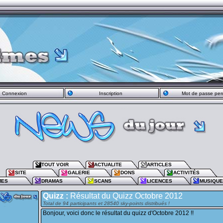
Connexion
Inscription
Mot de passe per
TOUT VOIR
ACTUALITE
ARTICLES
SITE
GALERIE
DONS
ACTIVITÉS
MES
DRAMAS
SCANS
LICENCES
MUSIQU
Quizz :
Résultat du Quizz Octobre 2012
Total de 94 participants et 28540 sky-points distribués !
Bonjour, voici donc le résultat du quizz d'Octobre 2012 !!