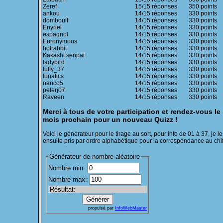
Zeref
15/15 réponses
350 points
ankou
14/15 réponses
330 points
dombouif
14/15 réponses
330 points
Enyriel
14/15 réponses
330 points
espagnol
14/15 réponses
330 points
Euronymous
14/15 réponses
330 points
hotrabbit
14/15 réponses
330 points
Kakashi.senpai
14/15 réponses
330 points
ladybird
14/15 réponses
330 points
luffy_37
14/15 réponses
330 points
lunatics
14/15 réponses
330 points
nanco5
14/15 réponses
330 points
peterj07
14/15 réponses
330 points
Raveen
14/15 réponses
330 points
Merci à tous de votre participation et rendez-vous le
mois prochain pour un nouveau Quizz !
Voici le générateur pour le tirage au sort, pour info de 01 à 37, je le
ensuite pris par ordre alphabétique pour la correspondance au chiff