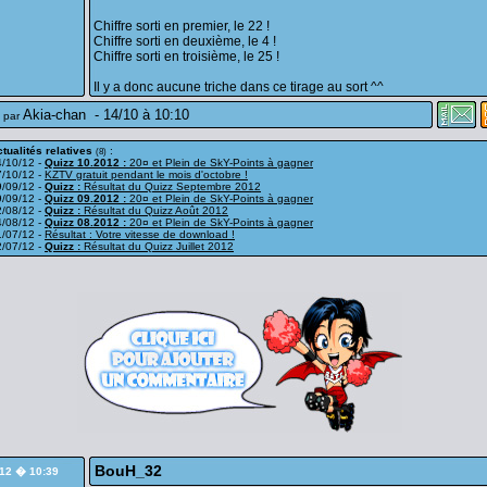
Chiffre sorti en premier, le 22 !
Chiffre sorti en deuxième, le 4 !
Chiffre sorti en troisième, le 25 !
Il y a donc aucune triche dans ce tirage au sort ^^
Akia-chan
-
14/10 à 10:10
 par
tualités relatives
:
(8)
4/10/12 -
Quizz 10.2012 :
20¤ et Plein de SkY-Points à gagner
7/10/12 -
KZTV gratuit pendant le mois d'octobre !
9/09/12 -
Quizz :
Résultat du Quizz Septembre 2012
9/09/12 -
Quizz 09.2012 :
20¤ et Plein de SkY-Points à gagner
2/08/12 -
Quizz :
Résultat du Quizz Août 2012
4/08/12 -
Quizz 08.2012 :
20¤ et Plein de SkY-Points à gagner
1/07/12 -
Résultat : Votre vitesse de download !
2/07/12 -
Quizz :
Résultat du Quizz Juillet 2012
BouH_32
/12 � 10:39