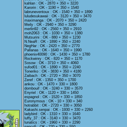
kahlan : OK - 2870 + 350 = 3220
Karorin : OK - 1190 + 350 = 1540
labruneventoux : OK - 1540 + 350 = 1890
luludesukawaii : OK - 3120 + 350 = 3470
maximanga : OK - 2070 + 350 = 2420
Meily : OK - 2940 + 350 = 3290
merlin92 : OK - 2560 + 350 = 2910
moh2063 : OK - 1030 + 350 = 1380
Mutsurini : OK - 880 + 350 = 1230
N.NeaR : OK - 1890 + 350 = 2240
NegHar : OK - 2420 + 350 = 2770
Pallanas : OK - 1640 + 350 = 1990
phoenix40090 : OK - 1430 + 350 = 1780
Rockwinry : OK - 820 + 350 = 1170
Sosow : OK - 3710 + 350 = 4060
sufod01 : OK - 1890 + 350 = 2240
Toneriko : OK - 3830 + 350 = 4180
Zaibach : OK - 2720 + 350 = 3070
Zeref : OK - 1350 + 350 = 1700
ankou : OK - 1470 + 330 = 1800
dombouif : OK - 3240 + 330 = 3570
Enyriel : OK - 1120 + 330 = 1450
espagnol : OK - 1520 + 330 = 1850
Euronymous : OK - 10 + 330 = 340
hotrabbit : OK - 2720 + 330 = 3050
Kakashi.senpai : OK - 1930 + 330 = 2260
ladybird : OK - 1310 + 330 = 1640
luffy_37 : OK - 3140 + 330 = 3470
lunatics : OK - 1960 + 330 = 2290
nanco5 : OK - 220 + 330 = 550