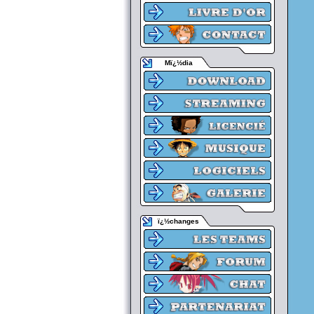
Mï¿½dia
ï¿½changes