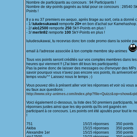
Nombre de participants au concours : 94 Participants !
Nombre de sky-points gagnés au total pour ce concours : 28540 S
Points !
Il y a eu 37 premiers ex-aequo, après tirage au sort, cela a donné c
- 1/
luludesukawaii
remporte
20¤
en bon d'achat sur Kamehashop.f
- 2/
alo12500
remporte
250
SkY-Points en plus !
- 3/
merlin92
remporte
100
SkY-Points en plus !
luludesukawai, tu recevras donc ton code promo dans la soirée pa
email à l'adresse associée à ton compte membre sky-animes
Tous vos points seront crédités sur vos comptes membres dans les
heures qui viennent !! (J'ai bien dit tous les participants)
Pas la peine donc de laisser des messages ou d'envoyer des MPs
savoir pourquoi vous n'avez pas encore vos points, ils arriveront e
temps voulu^^ Laissez nous le temps ;-)
Vous pouvez dès à présent aller voir les réponses et voir où vous 
eu faux aux questions :
http://www.sky-animes.com/index.php?file=Quizz&op=show&qi
Voici également ci-dessous, la liste des 50 premiers participants, l
réponses justes ainsi que les sky-points qu'ils ont gagnés en
participant à ce concours. Les points ont été ajoutés pour tout le 
!
751
15/15 réponses
350 points
Akiba
15/15 réponses
350 points
Alexandre 1er
15/15 réponses
350 points
alo12500
15/15 réponses
350 points