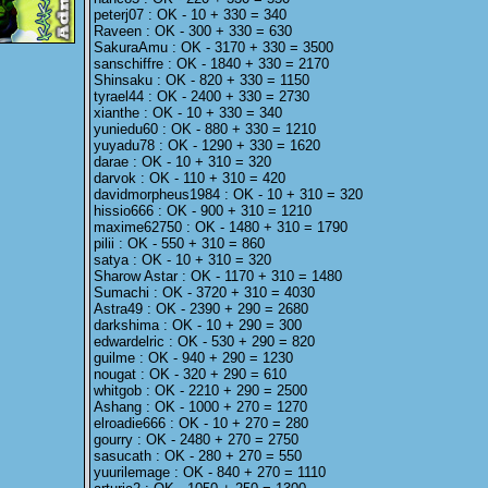
peterj07 : OK - 10 + 330 = 340
Raveen : OK - 300 + 330 = 630
SakuraAmu : OK - 3170 + 330 = 3500
sanschiffre : OK - 1840 + 330 = 2170
Shinsaku : OK - 820 + 330 = 1150
tyrael44 : OK - 2400 + 330 = 2730
xianthe : OK - 10 + 330 = 340
yuniedu60 : OK - 880 + 330 = 1210
yuyadu78 : OK - 1290 + 330 = 1620
darae : OK - 10 + 310 = 320
darvok : OK - 110 + 310 = 420
davidmorpheus1984 : OK - 10 + 310 = 320
hissio666 : OK - 900 + 310 = 1210
maxime62750 : OK - 1480 + 310 = 1790
pilii : OK - 550 + 310 = 860
satya : OK - 10 + 310 = 320
Sharow Astar : OK - 1170 + 310 = 1480
Sumachi : OK - 3720 + 310 = 4030
Astra49 : OK - 2390 + 290 = 2680
darkshima : OK - 10 + 290 = 300
edwardelric : OK - 530 + 290 = 820
guilme : OK - 940 + 290 = 1230
nougat : OK - 320 + 290 = 610
whitgob : OK - 2210 + 290 = 2500
Ashang : OK - 1000 + 270 = 1270
elroadie666 : OK - 10 + 270 = 280
gourry : OK - 2480 + 270 = 2750
sasucath : OK - 280 + 270 = 550
yuurilemage : OK - 840 + 270 = 1110