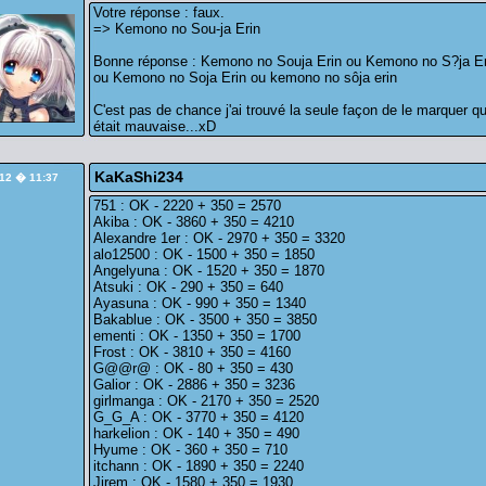
Votre réponse : faux.
=> Kemono no Sou-ja Erin
Bonne réponse : Kemono no Souja Erin ou Kemono no S?ja Er
ou Kemono no Soja Erin ou kemono no sôja erin
C'est pas de chance j'ai trouvé la seule façon de le marquer qu
était mauvaise...xD
KaKaShi234
/12 � 11:37
751 : OK - 2220 + 350 = 2570
Akiba : OK - 3860 + 350 = 4210
Alexandre 1er : OK - 2970 + 350 = 3320
alo12500 : OK - 1500 + 350 = 1850
Angelyuna : OK - 1520 + 350 = 1870
Atsuki : OK - 290 + 350 = 640
Ayasuna : OK - 990 + 350 = 1340
Bakablue : OK - 3500 + 350 = 3850
ementi : OK - 1350 + 350 = 1700
Frost : OK - 3810 + 350 = 4160
G@@r@ : OK - 80 + 350 = 430
Galior : OK - 2886 + 350 = 3236
girlmanga : OK - 2170 + 350 = 2520
G_G_A : OK - 3770 + 350 = 4120
harkelion : OK - 140 + 350 = 490
Hyume : OK - 360 + 350 = 710
itchann : OK - 1890 + 350 = 2240
Jirem : OK - 1580 + 350 = 1930