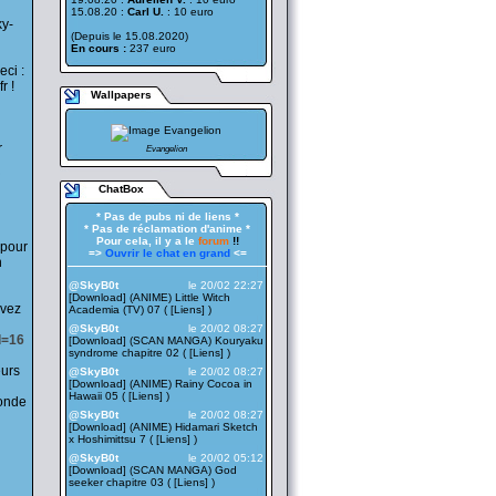
15.08.20 :
Carl U.
: 10 euro
ky-
(Depuis le 15.08.2020)
En cours :
237 euro
eci :
r !
Wallpapers
r
Evangelion
ChatBox
* Pas de pubs ni de liens *
* Pas de réclamation d'anime *
Pour cela, il y a le
forum
!!
 pour
=>
Ouvrir le chat en grand
<=
n
——————————————————
@SkyB0t
le 20/02 22:27
[Download] (ANIME) Little Witch
avez
Academia (TV) 07 ( [
Liens
] )
@SkyB0t
le 20/02 08:27
d=16
[Download] (SCAN MANGA) Kouryaku
syndrome chapitre 02 ( [
Liens
] )
eurs
@SkyB0t
le 20/02 08:27
[Download] (ANIME) Rainy Cocoa in
Hawaii 05 ( [
Liens
] )
monde
@SkyB0t
le 20/02 08:27
[Download] (ANIME) Hidamari Sketch
x Hoshimittsu 7 ( [
Liens
] )
@SkyB0t
le 20/02 05:12
[Download] (SCAN MANGA) God
seeker chapitre 03 ( [
Liens
] )