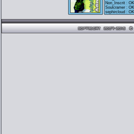
Non_Inscrit : O
Soulcramer : OK
sephircloud : OK