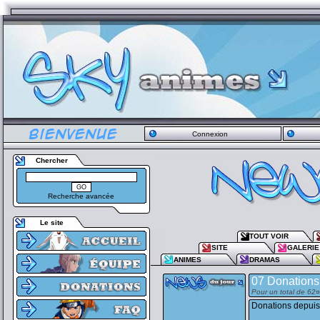
Connexion
Chercher
Recherche avancée
Le site
TOUT VOIR
SITE
GALERIE
ANIMES
DRAMAS
07 Donations
Pour un total de 62
Donations depuis 