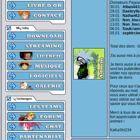
Donateurs Paypal
30.01 :
Alban441
29.01 :
Daebrylla
19.01 :
Nathan62
19.01 :
Non_Inscr
13.01 :
Non_Inscr
Mï¿½dia
06.01 :
Soulcram
05.01 :
sephirclo
Total des dons : 
J'ai aussi mis à j
Je tiens aussi à 
sont les publicit
visiter nos spons
faire de dons.
Pour ceux qui n'au
répondu au mail, s
vous avez utilisé
ï¿½changes
avez utilisé sur 
savoir qui vous ête
Merci à tous de v
fort appréciable d
animes !
KaKaShi234