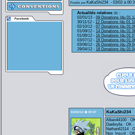
KaKaShi234
-
03/02 à 00:3
Postée par
Actualités relatives
:
(8)
02/01/13 -
09 Donations (du 01.1
Facebook
30/11/12 -
12 Donations (du 01.1
02/10/12 -
07 Donations (du 01.0
01/09/12 -
14 Donations (du 01.0
01/08/12 -
16 Donations (du 01.0
03/07/12 -
18 Donations (du 01.0
03/06/12 -
26 Donations (du 29.0
29/04/12 -
18 Donations (du 01.0
KaKaShi234
03/02/13 � 00:37
Alban44100 : OK
Daebrylla : OK -
Nathan62114 : O
Non_Inscrit : O