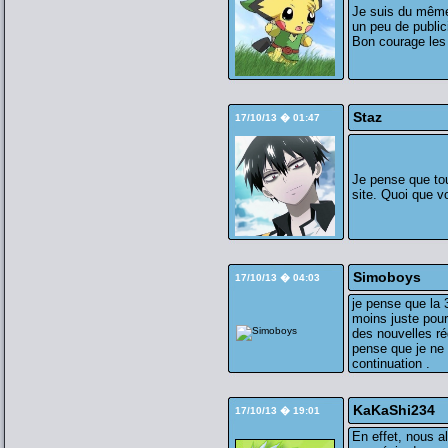
Je suis du même
un peu de publici
Bon courage les
Staz
17/10/13 � 01:47
Je pense que tou
site. Quoi que v
Simoboys
17/10/13 � 04:03
je pense que la 
moins juste pour
des nouvelles rég
pense que je ne 
continuation .
KaKaShi234
17/10/13 � 19:01
En effet, nous al