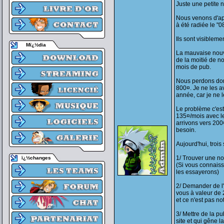
Juste une petite 
Nous venons d'ap
à été radiée le "0
Ils sont visibleme
Mï¿½dia
La mauvaise nouve
de la moitié de n
mois de pub.
Nous perdons donc 
800¤. Je ne les a
année, car je ne 
Le problème c'est
135¤/mois avec le
arrivons vers 200
besoin.
Aujourd'hui, trois
1/ Trouver une no
ï¿½changes
(Si vous connaiss
les essayerons)
2/ Demander de l'
vous à valeur de 
et ce n'est pas not
3/ Mettre de la pu
site et qui gêne l