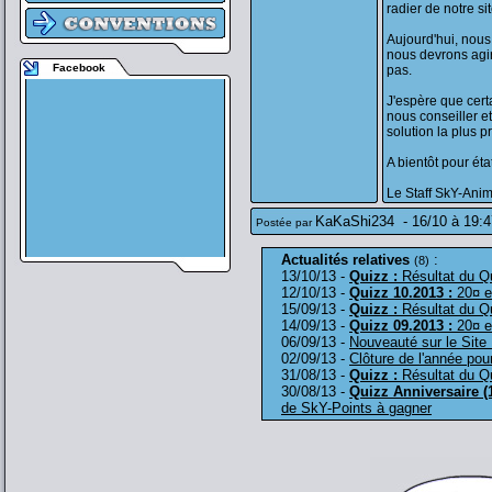
radier de notre sit
Aujourd'hui, nou
nous devrons agir
Facebook
pas.
J'espère que cert
nous conseiller et
solution la plus pr
A bientôt pour état
Le Staff SkY-Ani
KaKaShi234
-
16/10 à 19:4
Postée par
Actualités relatives
:
(8)
13/10/13 -
Quizz :
Résultat du Q
12/10/13 -
Quizz 10.2013 :
20¤ e
15/09/13 -
Quizz :
Résultat du Q
14/09/13 -
Quizz 09.2013 :
20¤ e
06/09/13 -
Nouveauté sur le Site
02/09/13 -
Clôture de l'année pour
31/08/13 -
Quizz :
Résultat du Qu
30/08/13 -
Quizz Anniversaire (
de SkY-Points à gagner