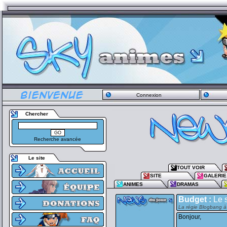
Connexion
Chercher
Recherche avancée
Le site
TOUT VOIR
SITE
GALERIE
ANIMES
DRAMAS
Budget :
Le s
La régie Blogbang à 
Bonjour,