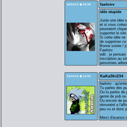
faelnirv
18/10/13 � 20:08
idée stupide
Juste une idée s
et si vous créi
pourraient clique
supporter le site
Si cette idée ne
de supprimer ce
Bonne soirée / j
Faelnirv
edit : je pensai
inscription au si
personnes aillent
KaKaShi234
19/10/13 � 12:02
faelnirv : qu'ent
Tu parles des pu
Ou tu parles de 
genre de pub ou n
Ou encore de pu
rémunéré a l'aff
peu vu et donc p
Merci d'avance d