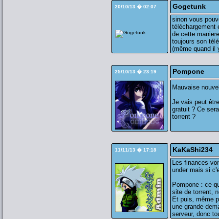
Gogetunk
20/10/13 � 02:07
sinon vous pouve
téléchargement e
de cette manier
toujours son tél
(même quand il 
Pompone
25/10/13 � 23:19
Mauvaise nouvel
Je vais peut êtr
gratuit ? Ce ser
torrent ?
KaKaShi234
11/11/13 � 17:18
Les finances vo
under mais si c'
Pompone : ce que
site de torrent,
Et puis, même po
une grande dema
serveur, donc to