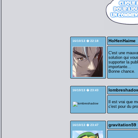
HoHenHaime
16/10/13 � 22:18
C'est une mauvai
solution qui vou
supporter la publ
importante...
Bonne chance.
lombreshado
16/10/13 � 23:43
Il est vrai que 
c'est pour du pr
gravitation59
16/10/13 � 23:47