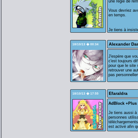
une régie de re
Vous devriez avo
en temps.
Je tiens à insist
Alexander Da
18/10/13 � 00:34
J'espère que vou
c'est toujours di
pour que le site
retrouver une aut
pas personnelle
Efaraldra
18/10/13 � 17:55
AdBlock +Plus
Je tiens aussi à
personnes utilis
téléchargements
est activé afin q