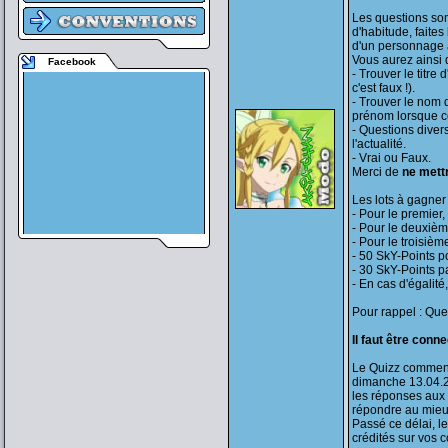
Les questions son
d'habitude, faite
d'un personnage a
Vous aurez ainsi 
Facebook
- Trouver le titre
c'est faux !).
- Trouver le nom 
prénom lorsque cel
- Questions divers
l'actualité.
- Vrai ou Faux.
Merci de
ne mett
Les lots à gagner 
- Pour le premier
- Pour le deuxièm
- Pour le troisièm
- 50 SkY-Points po
- 30 SkY-Points p
- En cas d'égalité
Pour rappel : Que
Il faut être conn
Le Quizz commen
dimanche 13.04.2
les réponses aux
répondre au mieu
Passé ce délai, le
crédités sur vos