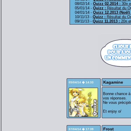
08/02/14 -
Quizz 02.2014 :
30¤ e
05/01/14 -
Quizz :
Résultat du Q
04/01/14 -
Quizz 12.2013 (Noël) 
10/11/13 -
Quizz :
Résultat du Q
09/11/13 -
Quizz 11.2013 :
20¤ et
Kagamine
05/04/14 � 14:33
Bonne chance à t
vos réponses.
Ne vous précipit
Et enjoy o/
Frost
07/04/14 � 17:39