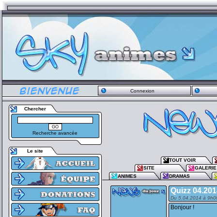
Connexion
Chercher
Recherche avancée
Le site
TOUT VOIR
SITE
GALERIE
ANIMES
DRAMAS
Quizz 04.201
Du 5.04.2014 à 9h0
Bonjour !