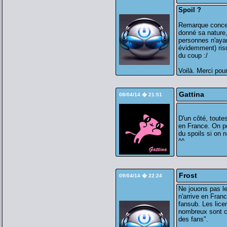
Spoil ?
Remarque concer
donné sa nature,
personnes n'ayan
évidemment) ris
du coup :/
Voilà. Merci pour
Gattina
08/04/14 � 21:51
D'un côté, toute
en France. On po
du spoils si on n
^^
Frost
09/04/14 � 22:24
Ne jouons pas le
n'arrive en Fran
fansub. Les lice
nombreux sont c
des fans".