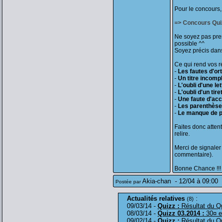
Pour le concours, 
=> Concours Qui
Ne soyez pas pre
possible ^^
Soyez précis dan
Ce qui rend vos r
-
Les fautes d'o
-
Un titre incomp
-
L'oubli d'une let
-
L'oubli d'un tire
-
Une faute d'ac
-
Les parenthès
-
Le manque de p
Faites donc atten
relire.
Merci de signaler
commentaire).
Bonne Chance !!!
Akia-chan
-
12/04 à 09:00
Postée par
Actualités relatives
:
(8)
09/03/14 -
Quizz :
Résultat du Q
08/03/14 -
Quizz 03.2014 :
30¤ e
09/02/14 -
Quizz :
Résultat du Qu