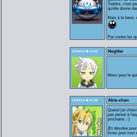
Todoke, c'est pa
qu'elle donne dan
Mais à la base, 
Par contre les q
NegHar
12/04/14 � 14:43
Merci pour le qu
Akia-chan
13/04/14 � 07:46
Quand j'ai choisi
pas pensé à l'asp
prochains ;-)
(Et désolée pour
livres pour mon 