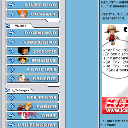
Aujourd'hui débu
Yuuri et moi-mêm
C'est l'heure du Q
Kamehashop.fr.
Mï¿½dia
ï¿½changes
Le Quizz est fait
questions.