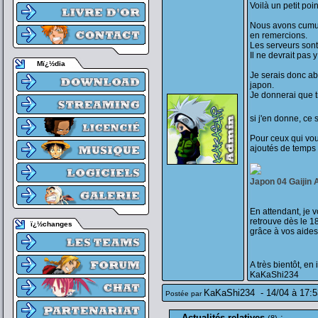
Voilà un petit poi
Nous avons cumul
en remercions.
Les serveurs sont
Il ne devrait pas y
Mï¿½dia
Je serais donc ab
japon.
Je donnerai que t
si j'en donne, ce 
Pour ceux qui vou
ajoutés de temps e
Japon 04 Gaijin 
En attendant, je 
retrouve dès le 1
ï¿½changes
grâce à vos aides
A très bientôt, en
KaKaShi234
KaKaShi234
-
14/04 à 17:5
Postée par
Actualités relatives
: