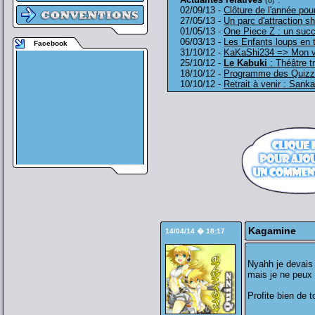
(8)
02/09/13 -
Clôture de l'année pour
27/05/13 -
Un parc d'attraction s
01/05/13 -
One Piece Z : un succ
06/03/13 -
Les Enfants loups en
Facebook
31/10/12 -
KaKaShi234 => Mon v
25/10/12 -
Le Kabuki
: Théâtre tr
18/10/12 -
Programme des Quizz 
10/10/12 -
Retrait à venir : San
Kagamine
14/04/14 � 18:17
Nyahh je devais 
mais je ne peux p
Profite bien de 