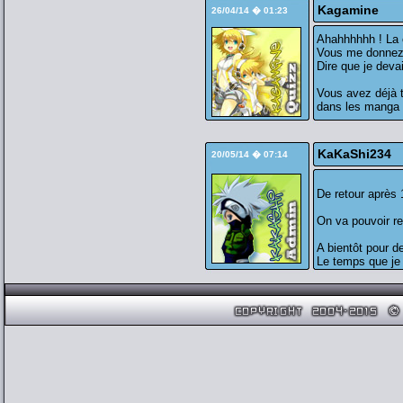
Kagamine
26/04/14 � 01:23
Ahahhhhhh ! La 
Vous me donnez t
Dire que je devai
Vous avez déjà 
dans les manga
KaKaShi234
20/05/14 � 07:14
De retour après 
On va pouvoir re
A bientôt pour d
Le temps que je 