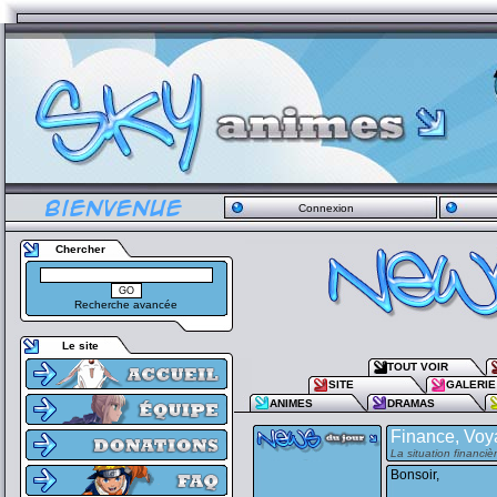
Connexion
Chercher
Recherche avancée
Le site
TOUT VOIR
SITE
GALERIE
ANIMES
DRAMAS
Finance, Voya
La situation financi
Bonsoir,