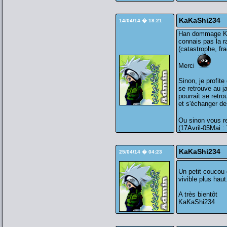
KaKaShi234
14/04/14 � 18:21
Han dommage Kag
connais pas la ra
(catastrophe, fra
Merci
Sinon, je profit
se retrouve au 
pourrait se retro
et s'échanger de
Ou sinon vous r
(17Avril-05Mai 
KaKaShi234
25/04/14 � 04:23
Un petit coucou d
vivible plus haut
A très bientôt
KaKaShi234