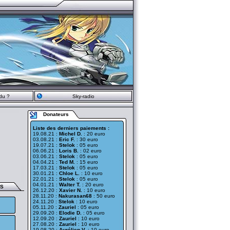
du ?
Sky-radio
Donateurs
Liste des derniers paiements :
19.08.21 :
Michel D.
: 20 euro
03.08.21 :
Eric F.
: 30 euro
19.07.21 :
Stelok
: 05 euro
06.06.21 :
Loris B.
: 02 euro
03.06.21 :
Stelok
: 05 euro
04.04.21 :
Ted M.
: 15 euro
17.03.21 :
Stelok
: 05 euro
30.01.21 :
Chloe L.
: 10 euro
22.01.21 :
Stelok
: 05 euro
04.01.21 :
Walter T.
: 20 euro
ES
26.12.20 :
Xavier N.
: 10 euro
28.11.20 :
Nakurasan68
: 50 euro
24.11.20 :
Stelok
: 10 euro
05.11.20 :
Zauriel
: 05 euro
29.09.20 :
Elodie D.
: 05 euro
12.09.20 :
Zauriel
: 10 euro
27.08.20 :
Zauriel
: 10 euro
19.08.20 :
Aurélien V.
: 10 euro