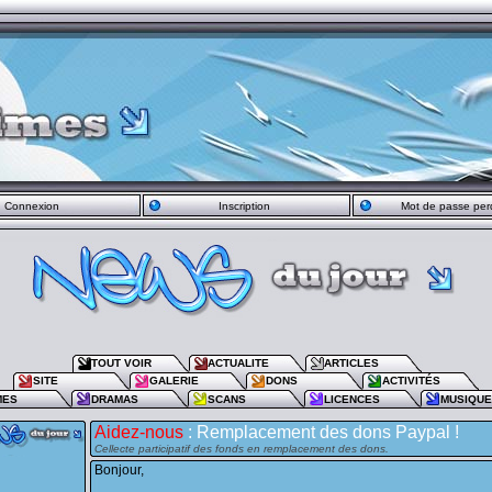
Connexion
Inscription
Mot de passe per
TOUT VOIR
ACTUALITE
ARTICLES
SITE
GALERIE
DONS
ACTIVITÉS
MES
DRAMAS
SCANS
LICENCES
MUSIQU
Aidez-nous
: Remplacement des dons Paypal !
Cellecte participatif des fonds en remplacement des dons.
Bonjour,