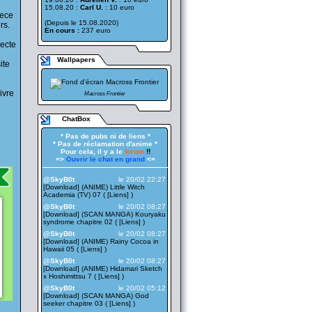
15.08.20 :
Carl U.
: 10 euro
iece
(Depuis le 15.08.2020)
rs.
En cours :
237 euro
lecte
Wallpapers
ite
ivre
Macross Frontier
ChatBox
* Pas de pubs ni de liens *
* Pas de réclamation d'anime *
Pour cela, il y a le
forum
!!
=>
Ouvrir le chat en grand
<=
——————————————————
@SkyB0t
le 20/02 22:27
[Download] (ANIME) Little Witch
Academia (TV) 07 ( [
Liens
] )
@SkyB0t
le 20/02 08:27
[Download] (SCAN MANGA) Kouryaku
syndrome chapitre 02 ( [
Liens
] )
@SkyB0t
le 20/02 08:27
[Download] (ANIME) Rainy Cocoa in
Hawaii 05 ( [
Liens
] )
@SkyB0t
le 20/02 08:27
[Download] (ANIME) Hidamari Sketch
x Hoshimittsu 7 ( [
Liens
] )
@SkyB0t
le 20/02 05:12
[Download] (SCAN MANGA) God
seeker chapitre 03 ( [
Liens
] )