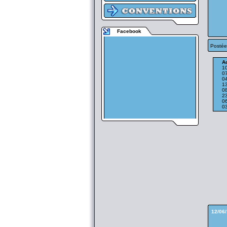
Facebook
Postée
Ac
1
07
0
13
0
2
0
0
12/06