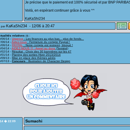
Je précise que le paiement est 100% sécurisé et par BNP PARIBA
Voilà, en espérant continuer grâce à vous ^^
KaKaShi234
KaKaShi234
-
12/06 à 20:47
 par
tualités relatives
:
(8)
0/06/14 -
Urgence
: Les finances au plus bas... plus de fonds...
/06/14 -
Aidez-nous
: Fermeture du compte Paypal !
4/06/14 -
PAYPAL
: Notre compte est restreint, bloqué !
/04/14 -
AIDEZ-NOUS !!! : Appel au dons
(Terminé)
8/02/14 -
Résultat : Choix des 30 bannières sur les 47
3/01/14 -
Planing des sorties Hiver 2013/2014
6/09/13 -
Mise en place des thèmes aérés
3/07/13 -
Concours
: Illustration de Character Design
Sumachi
/14 � 22:09