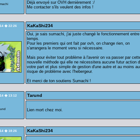
Déjà envoyé sur OVH dernièrement :/
Me contacter s'ils veulent des infos !
KaKaShi234
/14 � 22:26
Oui, je sais sumachi, j'ai juste changé le fonctionnement entre
temps.
Pour les premiers qui ont fait par ovh, on change rien, on
s'arrangera le moment venu si nécessaire.
Mais pour éviter tout problème à l'avenir on va passer par cett
nouvelle méthode qui elle ne nécessitera aucune futur action 
votre part et plus simple de gestion d'une autre et au moins a
risque de problème avec l'hebergeur.
Et merci de ton soutiens Sumachi !
Tarund
/14 � 13:12
Lien mort chez moi.
KaKaShi234
/14 � 18:26