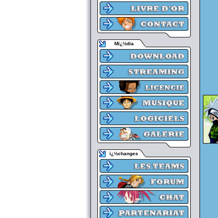
Mï¿½dia
ï¿½changes