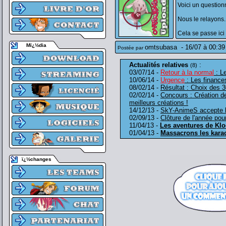
Voici un questionn
Nous le relayons.
Cela se passe ici
Mï¿½dia
omtsubasa
-
16/07 à 00:39
Postée par
Actualités relatives
:
(8)
03/07/14 -
Retour à la normal
: Le
10/06/14 -
Urgence
: Les finances
08/02/14 -
Résultat : Choix des 3
02/02/14 -
Concours : Création d
meilleurs créations !
14/12/13 -
SkY-AnimeS accepte le
02/09/13 -
Clôture de l'année pour
11/04/13 -
Les aventures de Kl
01/04/13 -
Massacrons les kara
ï¿½changes