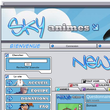
Connexion
Chercher
Recherche avancée
Le site
TOUT VOIR
SITE
GALERIE
ANIMES
DRAMAS
Questionnaire
light novels
Bonsoir.