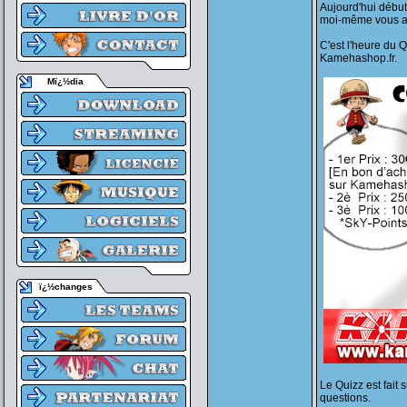
Aujourd'hui début
moi-même vous a
C'est l'heure du Q
Kamehashop.fr.
Mï¿½dia
ï¿½changes
Le Quizz est fait
questions.