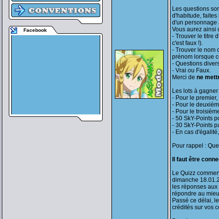
Les questions son
d'habitude, faite
d'un personnage a
Vous aurez ainsi 
Facebook
- Trouver le titre
c'est faux !).
- Trouver le nom 
prénom lorsque cel
- Questions divers
- Vrai ou Faux.
Merci de
ne mett
Les lots à gagner 
- Pour le premier
- Pour le deuxièm
- Pour le troisièm
- 50 SkY-Points po
- 30 SkY-Points p
- En cas d'égalité
Pour rappel : Que
Il faut être conn
Le Quizz commen
dimanche 18.01.2
les réponses aux
répondre au mieu
Passé ce délai, le
crédités sur vos