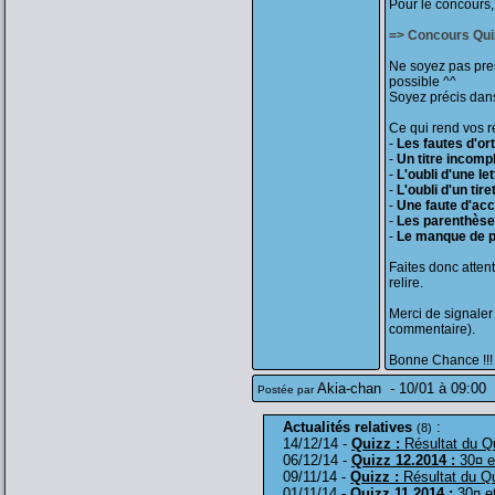
Pour le concours, 
=> Concours Qui
Ne soyez pas pre
possible ^^
Soyez précis dan
Ce qui rend vos r
-
Les fautes d'o
-
Un titre incomp
-
L'oubli d'une let
-
L'oubli d'un tire
-
Une faute d'ac
-
Les parenthès
-
Le manque de p
Faites donc atten
relire.
Merci de signaler
commentaire).
Bonne Chance !!!
Akia-chan
-
10/01 à 09:00
Postée par
Actualités relatives
:
(8)
14/12/14 -
Quizz :
Résultat du Q
06/12/14 -
Quizz 12.2014 :
30¤ e
09/11/14 -
Quizz :
Résultat du Q
01/11/14 -
Quizz 11.2014 :
30¤ et