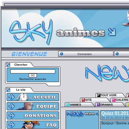
Connexion
Chercher
Recherche avancée
Le site
TOUT VOIR
SITE
GALERIE
ANIMES
DRAMAS
Quizz 01.201
Du 10.01.2015 à 9h
Bonjour ! Bonne 