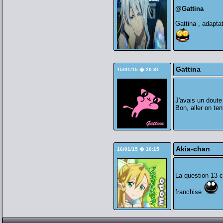
@Gattina
Gattina , adapta
Gattina
15/01/15 � 20:31
J'avais un doute
Bon, aller on ten
Akia-chan
16/01/15 � 10:15
La question 13 c
franchise