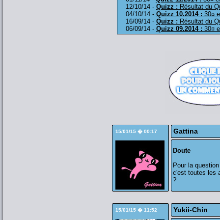
12/10/14 -
Quizz :
Résultat du Q
04/10/14 -
Quizz 10.2014 :
30¤ e
16/09/14 -
Quizz :
Résultat du Q
06/09/14 -
Quizz 09.2014 :
30¤ e
Gattina
15/01/15 � 00:17
Doute
Pour la question 
c'est toutes les
?
Yukii-Chin
15/01/15 � 11:52