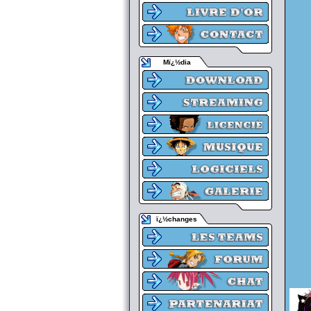
Mï¿½dia
ï¿½changes