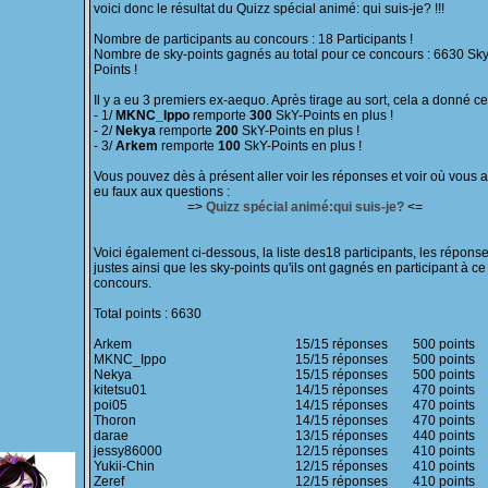
voici donc le résultat du Quizz spécial animé: qui suis-je? !!!
Nombre de participants au concours : 18 Participants !
Nombre de sky-points gagnés au total pour ce concours : 6630 Sky
Points !
Il y a eu 3 premiers ex-aequo. Après tirage au sort, cela a donné cec
- 1/
MKNC_Ippo
remporte
300
SkY-Points en plus !
- 2/
Nekya
remporte
200
SkY-Points en plus !
- 3/
Arkem
remporte
100
SkY-Points en plus !
Vous pouvez dès à présent aller voir les réponses et voir où vous 
eu faux aux questions :
=>
Quizz spécial animé:qui suis-je?
<=
Voici également ci-dessous, la liste des18 participants, les répons
justes ainsi que les sky-points qu'ils ont gagnés en participant à ce
concours.
Total points : 6630
Arkem
15/15 réponses
500 points
MKNC_Ippo
15/15 réponses
500 points
Nekya
15/15 réponses
500 points
kitetsu01
14/15 réponses
470 points
poi05
14/15 réponses
470 points
Thoron
14/15 réponses
470 points
darae
13/15 réponses
440 points
jessy86000
12/15 réponses
410 points
Yukii-Chin
12/15 réponses
410 points
Zeref
12/15 réponses
410 points