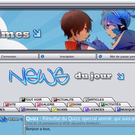
Connexion
Inscription
Mot de passe per
TOUT VOIR
ACTUALITE
ARTICLES
SITE
GALERIE
DONS
ACTIVITÉS
MES
DRAMAS
SCANS
LICENCES
MUSIQU
Quizz :
Résultat du Quizz special animé: qui suis-j
Total de 18 participants et 6630 sky-points distribués !
Bonjour a tous,