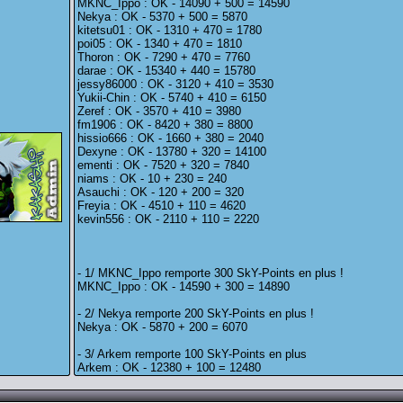
MKNC_Ippo : OK - 14090 + 500 = 14590
Nekya : OK - 5370 + 500 = 5870
kitetsu01 : OK - 1310 + 470 = 1780
poi05 : OK - 1340 + 470 = 1810
Thoron : OK - 7290 + 470 = 7760
darae : OK - 15340 + 440 = 15780
jessy86000 : OK - 3120 + 410 = 3530
Yukii-Chin : OK - 5740 + 410 = 6150
Zeref : OK - 3570 + 410 = 3980
fm1906 : OK - 8420 + 380 = 8800
hissio666 : OK - 1660 + 380 = 2040
Dexyne : OK - 13780 + 320 = 14100
ementi : OK - 7520 + 320 = 7840
niams : OK - 10 + 230 = 240
Asauchi : OK - 120 + 200 = 320
Freyia : OK - 4510 + 110 = 4620
kevin556 : OK - 2110 + 110 = 2220
- 1/ MKNC_Ippo remporte 300 SkY-Points en plus !
MKNC_Ippo : OK - 14590 + 300 = 14890
- 2/ Nekya remporte 200 SkY-Points en plus !
Nekya : OK - 5870 + 200 = 6070
- 3/ Arkem remporte 100 SkY-Points en plus
Arkem : OK - 12380 + 100 = 12480