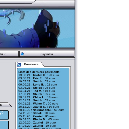
du ?
Sky-radio
Donateurs
Liste des derniers paiements :
19.08.21 :
Michel D.
: 20 euro
03.08.21 :
Eric F.
: 30 euro
19.07.21 :
Stelok
: 05 euro
06.06.21 :
Loris B.
: 02 euro
03.06.21 :
Stelok
: 05 euro
04.04.21 :
Ted M.
: 15 euro
17.03.21 :
Stelok
: 05 euro
30.01.21 :
Chloe L.
: 10 euro
22.01.21 :
Stelok
: 05 euro
04.01.21 :
Walter T.
: 20 euro
ES
26.12.20 :
Xavier N.
: 10 euro
28.11.20 :
Nakurasan68
: 50 euro
e?
24.11.20 :
Stelok
: 10 euro
05.11.20 :
Zauriel
: 05 euro
29.09.20 :
Elodie D.
: 05 euro
12.09.20 :
Zauriel
: 10 euro
27.08.20 :
Zauriel
: 10 euro
19.08.20 :
Aurélien V.
: 10 euro