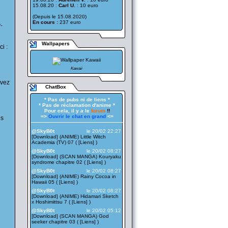
15.08.20 :
Carl U.
: 10 euro
(Depuis le 15.08.2020)
En cours :
237 euro
-
Wallpapers
i :
Kawaii
avez
ChatBox
* Pas de pubs ni de liens *
* Pas de réclamation d'anime *
Pour cela, il y a le
forum
!!
=>
Ouvrir le chat en grand
<=
es
——————————————————
@SkyB0t
le 20/02 22:27
[Download] (ANIME) Little Witch
Academia (TV) 07 ( [
Liens
] )
@SkyB0t
le 20/02 08:27
[Download] (SCAN MANGA) Kouryaku
syndrome chapitre 02 ( [
Liens
] )
@SkyB0t
le 20/02 08:27
[Download] (ANIME) Rainy Cocoa in
Hawaii 05 ( [
Liens
] )
@SkyB0t
le 20/02 08:27
[Download] (ANIME) Hidamari Sketch
x Hoshimittsu 7 ( [
Liens
] )
@SkyB0t
le 20/02 05:12
[Download] (SCAN MANGA) God
seeker chapitre 03 ( [
Liens
] )