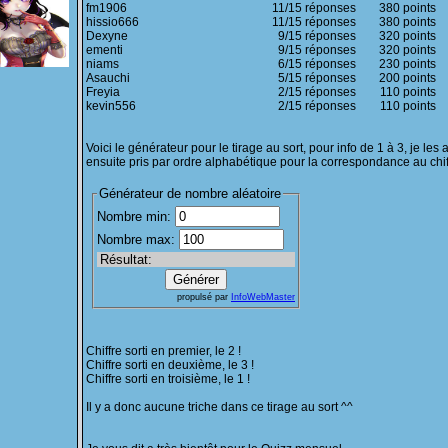
fm1906
11/15 réponses
380 points
hissio666
11/15 réponses
380 points
Dexyne
9/15 réponses
320 points
ementi
9/15 réponses
320 points
niams
6/15 réponses
230 points
Asauchi
5/15 réponses
200 points
Freyia
2/15 réponses
110 points
kevin556
2/15 réponses
110 points
Voici le générateur pour le tirage au sort, pour info de 1 à 3, je les a
ensuite pris par ordre alphabétique pour la correspondance au chiff
Chiffre sorti en premier, le 2 !
Chiffre sorti en deuxième, le 3 !
Chiffre sorti en troisième, le 1 !
Il y a donc aucune triche dans ce tirage au sort ^^