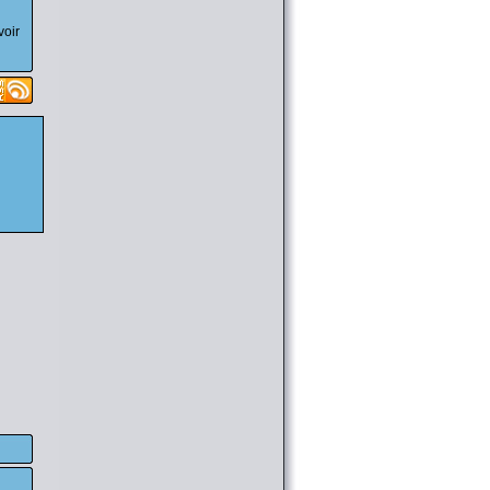
chapitre 43 ( [
Liens
] )
@SkyB0t
le 18/02 08:12
voir
[Download] (SCAN MANGA) Ichirei
Shite, Kiss chapitre 09 ( [
Liens
] )
@SkyB0t
le 18/02 08:12
[Download] (SCAN MANGA) Qishi
Huanxiang Ye chapitre 41 ( [
Liens
] )
@SkyB0t
le 16/02 22:54
[Download] (ANIME) Beyblade Burst
41 à 42 ( [
Liens
] )