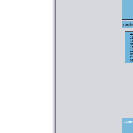
Postée
Ac
1
11
3
1
1
0
2
0
23/08