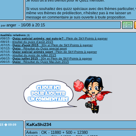
Je vous dit a très bientôt pour le Quizz mensuel.
Si vous souhaitez des quizz spéciaux avec des thèmes particulier, 
même vos thèmes de prédilection, n'hésitez pas à me laisser un
message en commentaire je suis ouverte à toute proposition.
anger
-
16/08 à 20:15
 par
tualités relatives
:
(8)
3/08/15 -
Quizz spécial animés: qui suis-je? :
Plein de SkY-Points à gagner
/08/15 -
résultat du quizz d'août 2015
1/07/15 -
Quizz d'août 2015 :
30¤ et Plein de SkY-Points à gagner
7/07/15 -
Quizz :
Résultat du Quizz special sport
2/07/15 -
Quizz spécial animés sport :
Plein de SkY-Points à gagner
6/07/15 -
résultat du quizz de juillet 2015
6/06/15 -
Quizz juillet 2015 :
30¤ et Plein de SkY-Points à gagner
8/06/15 -
Quizz :
Résultat du Quizz Mai-Juin 2015
KaKaShi234
/15 � 09:09
Arkem : OK - 11880 + 500 = 12380