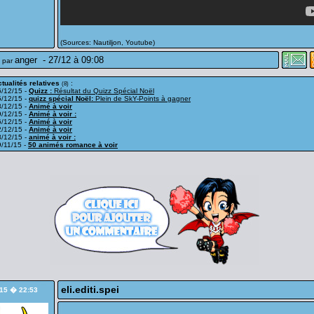
(Sources: Nautiljon, Youtube)
anger
-
27/12 à 09:08
 par
tualités relatives
:
(8)
6/12/15 -
Quizz :
Résultat du Quizz Spécial Noël
5/12/15 -
quizz spécial Noël:
Plein de SkY-Points à gagner
3/12/15 -
Animé à voir
9/12/15 -
Animé à voir :
6/12/15 -
Animé à voir
2/12/15 -
Animé à voir
8/12/15 -
animé à voir :
/11/15 -
50 animés romance à voir
eli.editi.spei
/15 � 22:53