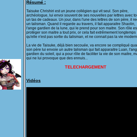
Résumé :
Taisuke Chrishiri est un jeune collégien qui vit seul. Son père,
archéologue, lui envoi souvent de ses nouvelles par lettres avec to
un tas de cadeaux. Un jour, dans l'une des lettres de son père, il re
un talisman. Quand il regarde au travers, il fait apparaitre Shaolin,
l'ange gardien de la lune, qui le prend pour son maitre. Son rôle es
protéger son maitre a tout prix, or cela fait extrêmement longtemps
qu'elle n'est pas sortie du talisman, et ne connait pas la vie modern
La vie de Taisuke, déjà bien secouée, va encore se compliqué qu
son père lui envoie un autre talisman qui fait apparaitre Luan, l'an
gardien du soleil, qui a pour rôle de faciliter la vie de son maitre, m
qui ne lui provoque que des ennuis...
TELECHARGEMENT
Vidéos