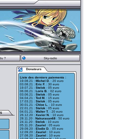
du ?
Sky-radio
Donateurs
Liste des derniers paiements :
19.08.21 :
Michel D.
: 20 euro
03.08.21 :
Eric F.
: 30 euro
19.07.21 :
Stelok
: 05 euro
06.06.21 :
Loris B.
: 02 euro
03.06.21 :
Stelok
: 05 euro
04.04.21 :
Ted M.
: 15 euro
17.03.21 :
Stelok
: 05 euro
30.01.21 :
Chloe L.
: 10 euro
22.01.21 :
Stelok
: 05 euro
04.01.21 :
Walter T.
: 20 euro
ES
26.12.20 :
Xavier N.
: 10 euro
28.11.20 :
Nakurasan68
: 50 euro
24.11.20 :
Stelok
: 10 euro
05.11.20 :
Zauriel
: 05 euro
29.09.20 :
Elodie D.
: 05 euro
12.09.20 :
Zauriel
: 10 euro
27.08.20 :
Zauriel
: 10 euro
19.08.20 :
Aurélien V.
: 10 euro