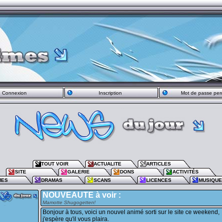
Connexion
Inscription
Mot de passe per
TOUT VOIR
ACTUALITE
ARTICLES
SITE
GALERIE
DONS
ACTIVITÉS
MES
DRAMAS
SCANS
LICENCES
MUSIQU
NOUVEAUTE à voir :
Mamotte Shugogetten!
Bonjour à tous, voici un nouvel animé sorti sur le site ce weekend,
j'espère qu'il vous plaira.