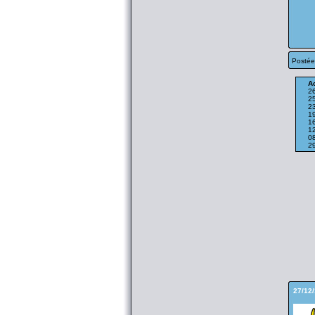
Postée
Ac
2
2
2
1
1
1
0
29
27/12