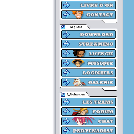
Mï¿½dia
ï¿½changes