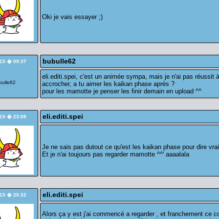
Oki je vais essayer ;)
bubulle62
/15 � 09:37
eli.editi.spei, c'est un animée sympa, mais je n'ai pas réussit 
accrocher, a tu aimer les kaikan phase après ?
pour les mamotte je penser les finir demain en upload ^^
eli.editi.spei
/15 � 23:08
Je ne sais pas dutout ce qu'est les kaikan phase pour dire vrai
Et je n'ai toujours pas regarder mamotte ^^' aaaalala
eli.editi.spei
/15 � 20:32
Alors ça y est j'ai commencé a regarder , et franchement ce c