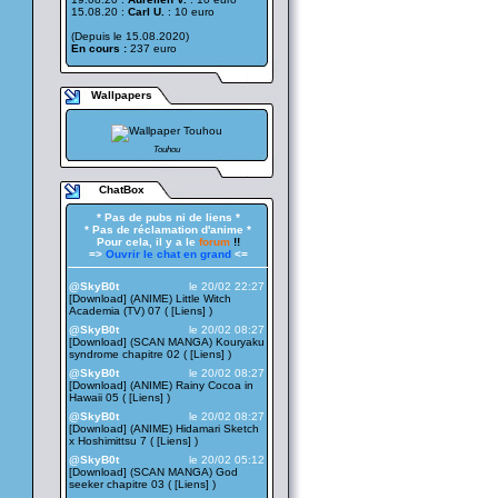
15.08.20 :
Carl U.
: 10 euro
(Depuis le 15.08.2020)
En cours :
237 euro
Wallpapers
Touhou
ChatBox
* Pas de pubs ni de liens *
* Pas de réclamation d'anime *
Pour cela, il y a le
forum
!!
=>
Ouvrir le chat en grand
<=
——————————————————
@SkyB0t
le 20/02 22:27
[Download] (ANIME) Little Witch
Academia (TV) 07 ( [
Liens
] )
@SkyB0t
le 20/02 08:27
[Download] (SCAN MANGA) Kouryaku
syndrome chapitre 02 ( [
Liens
] )
@SkyB0t
le 20/02 08:27
[Download] (ANIME) Rainy Cocoa in
Hawaii 05 ( [
Liens
] )
@SkyB0t
le 20/02 08:27
[Download] (ANIME) Hidamari Sketch
x Hoshimittsu 7 ( [
Liens
] )
@SkyB0t
le 20/02 05:12
[Download] (SCAN MANGA) God
seeker chapitre 03 ( [
Liens
] )