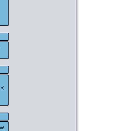
à
 x).
oté