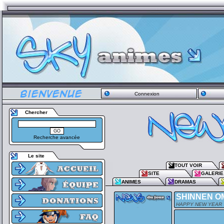
Connexion
Chercher
Recherche avancée
Le site
TOUT VOIR
SITE
GALERIE
ANIMES
DRAMAS
SHINNEN O
HAPPY NEW YEAR