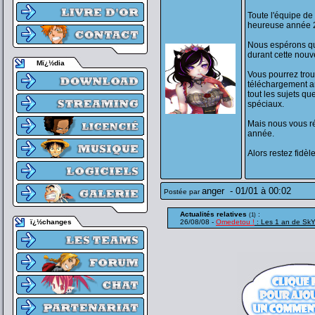
Toute l'équipe de
heureuse année 20
Nous espérons qu
durant cette nouv
Mï¿½dia
Vous pourrez trou
téléchargement a
tout les sujets qu
spéciaux.
Mais nous vous ré
année.
Alors restez fid
anger
-
01/01 à 00:02
Postée par
Actualités relatives
:
(1)
ï¿½changes
26/08/08 -
Omedetou !
: Les 1 an de SkY