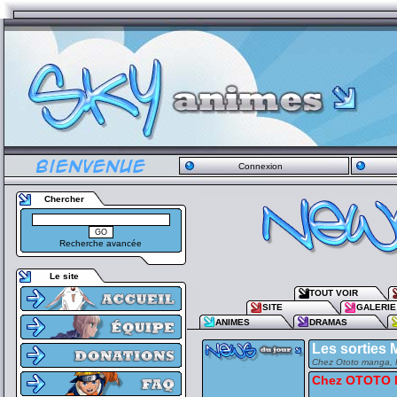
Connexion
Chercher
Recherche avancée
Le site
TOUT VOIR
SITE
GALERIE
ANIMES
DRAMAS
Les sorties 
Chez Ototo manga, Pa
Chez OTOTO