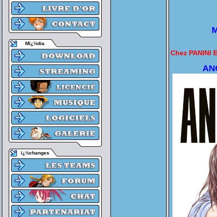
M
Mï¿½dia
Chez PANINI 
AN
ï¿½changes