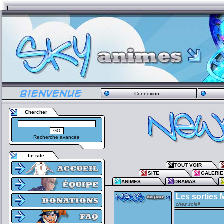
Connexion
Chercher
Recherche avancée
Le site
TOUT VOIR
SITE
GALERIE
ANIMES
DRAMAS
Les sorties 
chez soleil