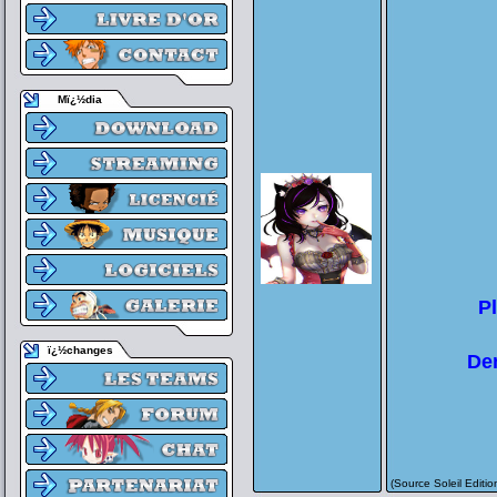
Mï¿½dia
P
ï¿½changes
De
(Source Soleil Editio