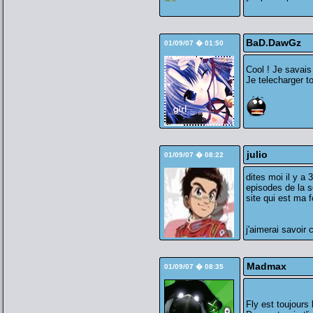
BaD.DawGz
01/09/07 � 01:50
Cool ! Je savais
Je telecharger to
julio
01/09/07 � 08:22
dites moi il y a
episodes de la s
site qui est ma fo
j'aimerai savoir 
Madmax
01/09/07 � 08:35
Fly est toujours 