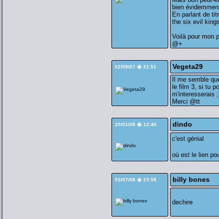
bien évidemment l
En parlant de tit
the six evil king
Voilà pour mon p
@+
Vegeta29
02/09/07 � 21:51
Il me semble que
le film 3, si tu 
m'interesserais ;
Merci @tt
dindo
25/01/08 � 12:40
c'est génial
où est le lien po
billy bones
03/07/08 � 23:58
dechire