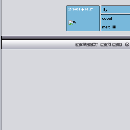
fty
25/10/08 � 01:27
coool
merciiiiii