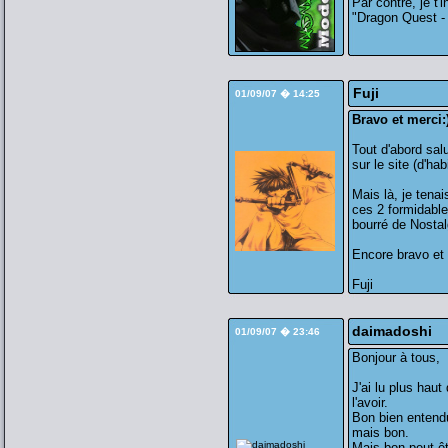
Par contre, je t'
"Dragon Quest - 
Fuji
01/09/07 � 14:25
Bravo et merci:
Tout d'abord salu
sur le site (d'ha
Mais là, je tenai
ces 2 formidable
bourré de Nostal
Encore bravo et 
Fuji
daimadoshi
01/09/07 � 23:46
Bonjour à tous,
J'ai lu plus haut
l'avoir.
Bon bien entend
mais bon.
Mais bon peut-êt