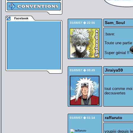
Facebook
Sam_Soul
31/08/07 � 22:56
:bave:
Toute une partie
Super génial !!
Jiraiya59
01/09/07 � 00:49
tout comme moi u
decouvertes
raffaruto
01/09/07 � 01:14
youpiiii depuis l