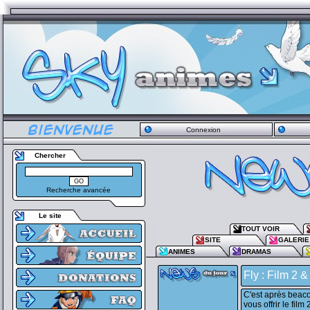
Connexion
Chercher
Recherche avancée
Le site
TOUT VOIR
SITE
GALERIE
ANIMES
DRAMAS
Fly : Film 2 &
C'est après beac
vous offrir le fil