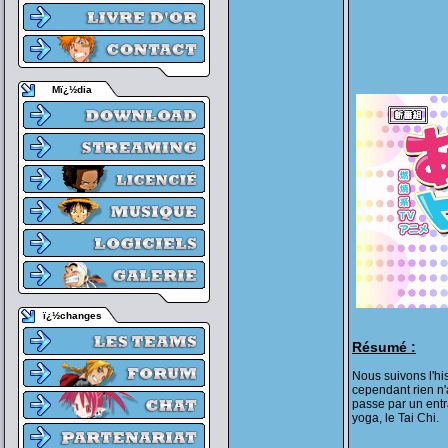
Mï¿½dia
ï¿½changes
Résumé :
Nous suivons l'his
cependant rien n'a
passe par un ent
yoga, le Tai Chi.