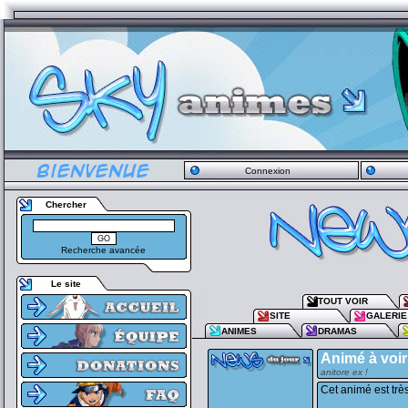
Connexion
Chercher
Recherche avancée
Le site
TOUT VOIR
SITE
GALERIE
ANIMES
DRAMAS
Animé à voir
anitore ex !
Cet animé est trè