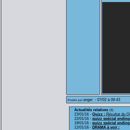
anger
-
07/02 à 09:43
Postée par
Actualités relatives
:
(8)
23/01/16 -
Quizz :
Résultat du Q
22/01/16 -
quizz spécial ending
19/01/16 -
quizz spécial ending
12/01/16 -
DRAMA à voir :