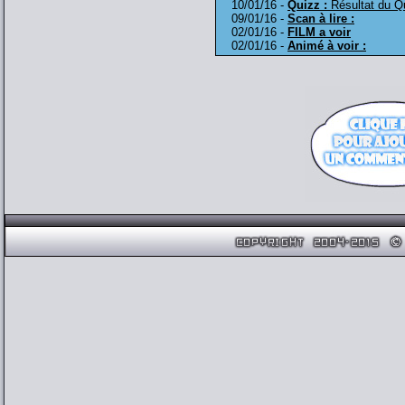
10/01/16 -
Quizz :
Résultat du Q
09/01/16 -
Scan à lire :
02/01/16 -
FILM a voir
02/01/16 -
Animé à voir :