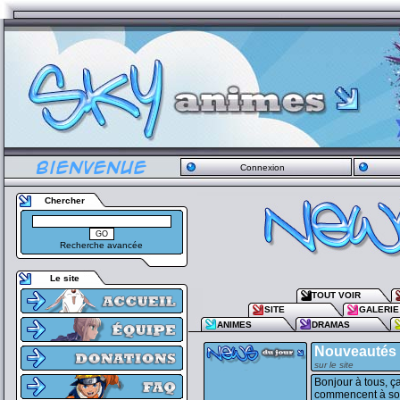
Connexion
Chercher
Recherche avancée
Le site
TOUT VOIR
SITE
GALERIE
ANIMES
DRAMAS
Nouveautés 
sur le site
Bonjour à tous, ç
commencent à sor