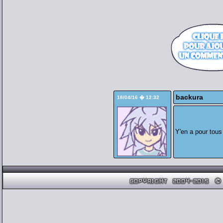
backura
18/04/16 � 12:32
Y'en a pour tous