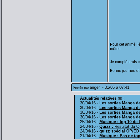
Pour cet animé l’
même.
Je complèterais ce
Bonne journée et
anger
-
01/05 à 07:41
Postée par
Actualités relatives
:
(8)
30/04/16 -
Les sorties Manga d
30/04/16 -
Les sorties Manga d
30/04/16 -
Les sorties Manga d
30/04/16 -
Les sorties Manga d
25/04/16 -
Musique : top 10 de 
24/04/16 -
Quizz :
Résultat du Q
24/04/16 -
quizz spécial OP/ED
21/04/16 -
Musique : Pas de top