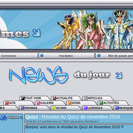
Connexion
Inscription
Mot de passe per
TOUT VOIR
ACTUALITE
ARTICLES
SITE
GALERIE
DONS
ACTIVITÉS
MES
DRAMAS
SCANS
LICENCES
MUSIQU
Quizz :
Résultat du Quizz de novembre 2016
Total de 17 participants et 7990 sky-points distribués !
Bonjour, voici donc le résultat du Quizz de Novembre 2016 !!!