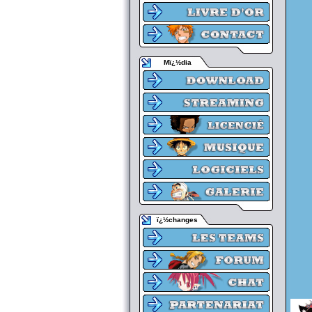
Mï¿½dia
ï¿½changes