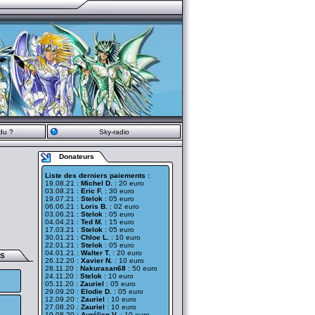
du ?
Sky-radio
Donateurs
Liste des derniers paiements :
19.08.21 :
Michel D.
: 20 euro
03.08.21 :
Eric F.
: 30 euro
19.07.21 :
Stelok
: 05 euro
06.06.21 :
Loris B.
: 02 euro
03.06.21 :
Stelok
: 05 euro
04.04.21 :
Ted M.
: 15 euro
17.03.21 :
Stelok
: 05 euro
30.01.21 :
Chloe L.
: 10 euro
22.01.21 :
Stelok
: 05 euro
04.01.21 :
Walter T.
: 20 euro
ES
26.12.20 :
Xavier N.
: 10 euro
28.11.20 :
Nakurasan68
: 50 euro
24.11.20 :
Stelok
: 10 euro
05.11.20 :
Zauriel
: 05 euro
29.09.20 :
Elodie D.
: 05 euro
12.09.20 :
Zauriel
: 10 euro
27.08.20 :
Zauriel
: 10 euro
19.08.20 :
Aurélien V.
: 10 euro