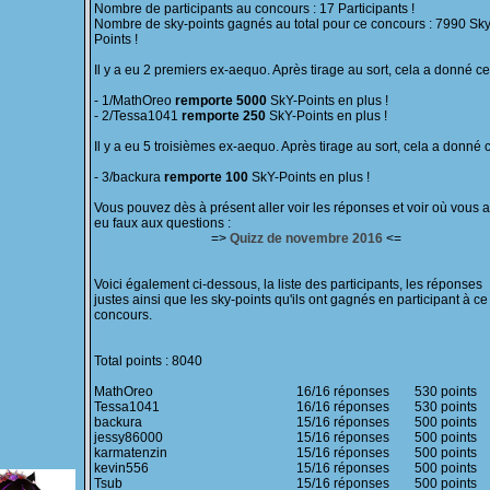
Nombre de participants au concours : 17 Participants !
Nombre de sky-points gagnés au total pour ce concours : 7990 Sky
Points !
Il y a eu 2 premiers ex-aequo. Après tirage au sort, cela a donné cec
- 1/MathOreo
remporte 5000
SkY-Points en plus !
- 2/Tessa1041
remporte 250
SkY-Points en plus !
Il y a eu 5 troisièmes ex-aequo. Après tirage au sort, cela a donné c
- 3/backura
remporte 100
SkY-Points en plus !
Vous pouvez dès à présent aller voir les réponses et voir où vous 
eu faux aux questions :
=>
Quizz de novembre 2016
<=
Voici également ci-dessous, la liste des participants, les réponses
justes ainsi que les sky-points qu'ils ont gagnés en participant à ce
concours.
Total points : 8040
MathOreo
16/16 réponses
530 points
Tessa1041
16/16 réponses
530 points
backura
15/16 réponses
500 points
jessy86000
15/16 réponses
500 points
karmatenzin
15/16 réponses
500 points
kevin556
15/16 réponses
500 points
Tsub
15/16 réponses
500 points