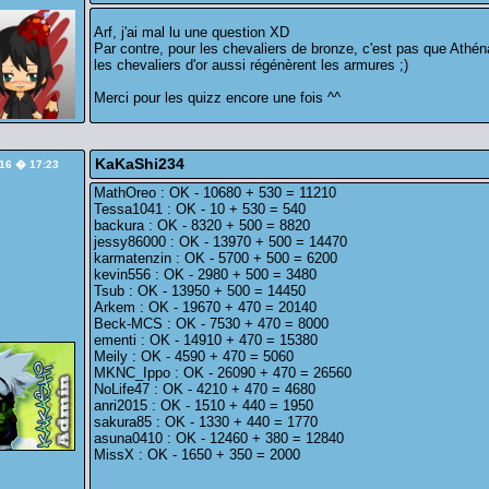
Arf, j'ai mal lu une question XD
Par contre, pour les chevaliers de bronze, c'est pas que Athén
les chevaliers d'or aussi régénèrent les armures ;)
Merci pour les quizz encore une fois ^^
KaKaShi234
/16 � 17:23
MathOreo : OK - 10680 + 530 = 11210
Tessa1041 : OK - 10 + 530 = 540
backura : OK - 8320 + 500 = 8820
jessy86000 : OK - 13970 + 500 = 14470
karmatenzin : OK - 5700 + 500 = 6200
kevin556 : OK - 2980 + 500 = 3480
Tsub : OK - 13950 + 500 = 14450
Arkem : OK - 19670 + 470 = 20140
Beck-MCS : OK - 7530 + 470 = 8000
ementi : OK - 14910 + 470 = 15380
Meily : OK - 4590 + 470 = 5060
MKNC_Ippo : OK - 26090 + 470 = 26560
NoLife47 : OK - 4210 + 470 = 4680
anri2015 : OK - 1510 + 440 = 1950
sakura85 : OK - 1330 + 440 = 1770
asuna0410 : OK - 12460 + 380 = 12840
MissX : OK - 1650 + 350 = 2000