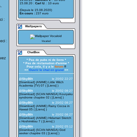
15.08.20 :
Carl U.
: 10 euro
-
(Depuis le 15.08.2020)
En cours :
237 euro
i :
Wallpapers
eci :
Vocaloid
ChatBox
avez
* Pas de pubs ni de liens *
* Pas de réclamation d'anime *
Pour cela, il y a le
forum
!!
=>
Ouvrir le chat en grand
<=
——————————————————
@SkyB0t
le 20/02 22:27
[Download] (ANIME) Little Witch
Academia (TV) 07 ( [
Liens
] )
@SkyB0t
le 20/02 08:27
[Download] (SCAN MANGA) Kouryaku
syndrome chapitre 02 ( [
Liens
] )
@SkyB0t
le 20/02 08:27
[Download] (ANIME) Rainy Cocoa in
Hawaii 05 ( [
Liens
] )
@SkyB0t
le 20/02 08:27
[Download] (ANIME) Hidamari Sketch
x Hoshimittsu 7 ( [
Liens
] )
@SkyB0t
le 20/02 05:12
[Download] (SCAN MANGA) God
seeker chapitre 03 ( [
Liens
] )