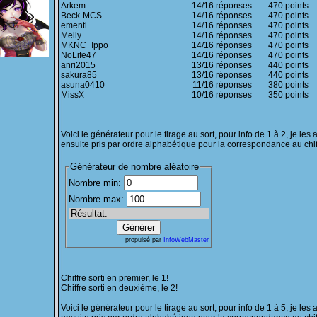
Arkem
14/16 réponses
470 points
Beck-MCS
14/16 réponses
470 points
ementi
14/16 réponses
470 points
Meily
14/16 réponses
470 points
MKNC_Ippo
14/16 réponses
470 points
NoLife47
14/16 réponses
470 points
anri2015
13/16 réponses
440 points
sakura85
13/16 réponses
440 points
asuna0410
11/16 réponses
380 points
MissX
10/16 réponses
350 points
Voici le générateur pour le tirage au sort, pour info de 1 à 2, je les a
ensuite pris par ordre alphabétique pour la correspondance au chiff
Chiffre sorti en premier, le 1!
Chiffre sorti en deuxième, le 2!
Voici le générateur pour le tirage au sort, pour info de 1 à 5, je les a