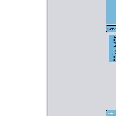
Postée
Ac
08
2
1
1
11
1
0
3
17/11