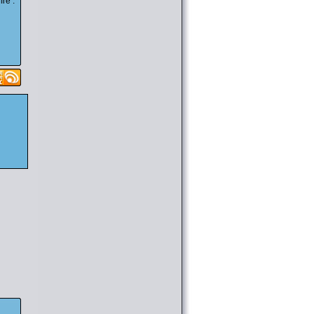
re :
chapitre 43 ( [
Liens
] )
@SkyB0t
le 18/02 08:12
[Download] (SCAN MANGA) Ichirei
Shite, Kiss chapitre 09 ( [
Liens
] )
@SkyB0t
le 18/02 08:12
[Download] (SCAN MANGA) Qishi
Huanxiang Ye chapitre 41 ( [
Liens
] )
@SkyB0t
le 16/02 22:54
[Download] (ANIME) Beyblade Burst
41 à 42 ( [
Liens
] )