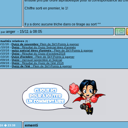
ensuite pris par ordre alphabétique pour la correspondance au chiff
Chiffre sorti en premier, le 1!
Il y a donc aucune triche dans ce tirage au sort ^^
anger
-
15/11 à 08:05
 par
tualités relatives
:
(8)
/11/16 -
Quizz de novembre:
Plein de SkY-Points à gagner
1/10/16 -
Quizz :
Résultat du Quizz Spécial titres d'animés
6/10/16 -
quizz spécial titres d'animés :
Plein de SkY-Points à gagner
6/10/16 -
Quizz :
Résultat du Quizz d'octobre2016
/10/16 -
Quizz d'octobre :
Plein de SkY-Points à gagner
0/09/16 -
Quizz :
mensuel septembre et Spécial
3/09/16 -
Quizz :
Résultat du Quizz de l'été 2016
0/08/16 -
Quizz de l'été :
Plein de SkY-Points à gagner
ementi
/16 � 23:38