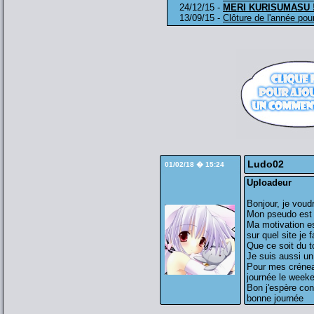
24/12/15 -
MERI KURISUMASU !
13/09/15 -
Clôture de l'année pour
Ludo02
01/02/18 � 15:24
Uploadeur
Bonjour, je voudr
Mon pseudo est
Ma motivation es
sur quel site je f
Que ce soit du to
Je suis aussi un
Pour mes créneau
journée le weeke
Bon j'espère con
bonne journée