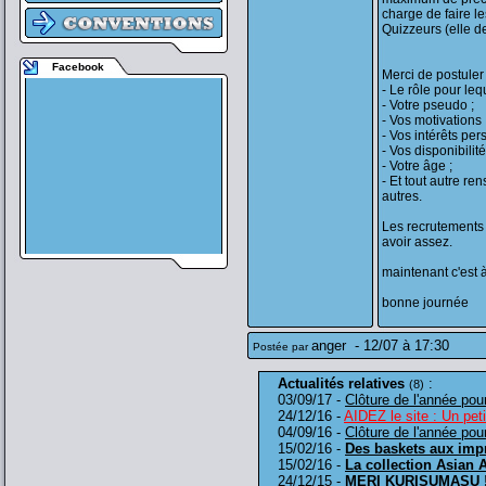
charge de faire l
Quizzeurs (elle d
Facebook
Merci de postuler 
- Le rôle pour leq
- Votre pseudo ;
- Vos motivations 
- Vos intérêts per
- Vos disponibilité
- Votre âge ;
- Et tout autre r
autres.
Les recrutements 
avoir assez.
maintenant c'est à
bonne journée
anger
-
12/07 à 17:30
Postée par
Actualités relatives
:
(8)
03/09/17 -
Clôture de l'année pour
24/12/16 -
AIDEZ le site : Un peti
04/09/16 -
Clôture de l'année pour
15/02/16 -
Des baskets aux impr
15/02/16 -
La collection Asian 
24/12/15 -
MERI KURISUMASU !