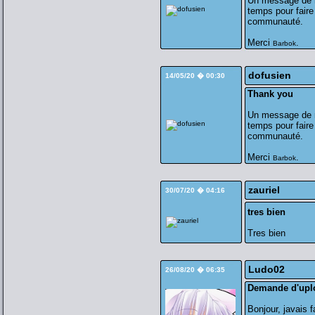
Un message de r
temps pour faire
communauté.
Merci
.
Barbok
dofusien
14/05/20 � 00:30
Thank you
Un message de r
temps pour faire
communauté.
Merci
.
Barbok
zauriel
30/07/20 � 04:16
tres bien
Tres bien
Ludo02
26/08/20 � 06:35
Demande d'upl
Bonjour, javais 