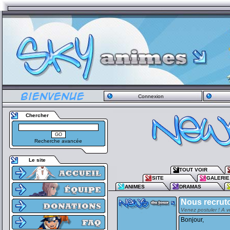
Connexion
Chercher
Recherche avancée
Le site
TOUT VOIR
SITE
GALERIE
ANIMES
DRAMAS
Nous recruto
Venez postuler ! A v
Bonjour,