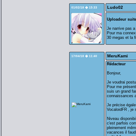
Ludo02
01/02/18 � 15:33
Uploadeur suit
Je narrive pas a
Pour ma connexi
30 megas et la f
MeruKami
17/04/18 � 11:40
Rédacteur
Bonjour,
Je voudrai postu
Pour me présente
suis un grand fa
connaissances au
Je précise égale
VocaloidFR , je 
Niveau disponibil
c'est parfois co
pleinement même 
vacances il faud