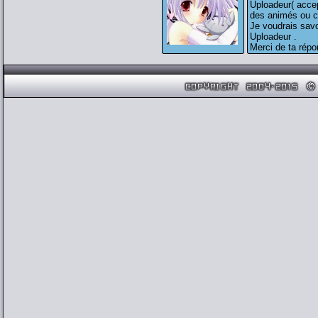
Uploadeur( accep
des animés ou c
Je voudrais savo
Uploadeur .
Merci de ta répo