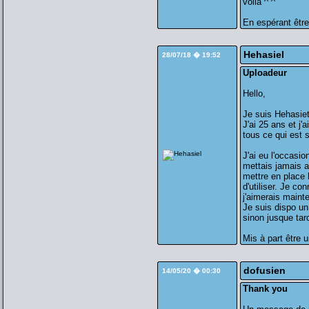
voilà ^ ^
En espérant être
Hehasiel
28/07/18 � 19:52
Uploadeur
Hello,
Je suis Hehasiet
J'ai 25 ans et j'
tous ce qui est 
J'ai eu l'occasi
mettais jamais a
mettre en place l
d'utiliser. Je co
j'aimerais mainte
Je suis dispo un
sinon jusque tard
Mis à part être 
dofusien
14/05/20 � 00:30
Thank you