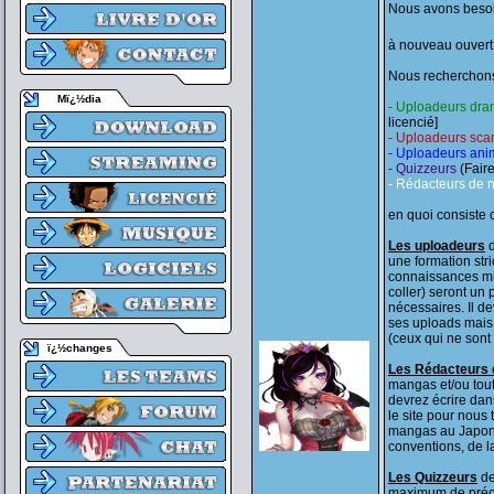
Nous avons besoi
à nouveau ouvert
Nous recherchons
Mï¿½dia
- Uploadeurs dr
licencié]
- Uploadeurs sca
- Uploadeurs ani
- Quizzeurs
(Fair
- Rédacteurs de 
en quoi consiste 
Les uploadeurs
d
une formation stri
connaissances min
coller) seront un 
nécessaires. Il d
ses uploads mais
(ceux qui ne sont 
ï¿½changes
Les Rédacteurs
mangas et/ou tout
devrez écrire dan
le site pour nous 
mangas au Japon m
conventions, de l
Les Quizzeurs
de
maximum de préci