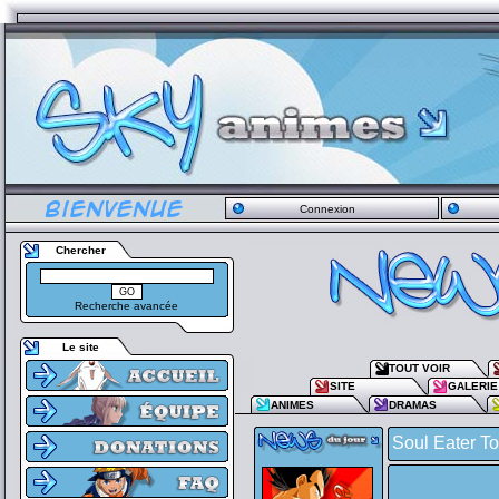
Connexion
Chercher
Recherche avancée
Le site
TOUT VOIR
SITE
GALERIE
ANIMES
DRAMAS
Soul Eater T