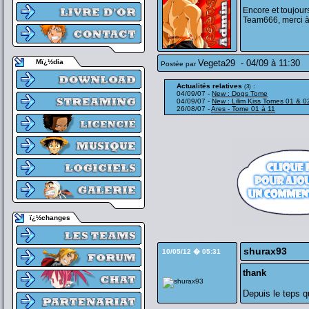
Encore et toujour
Team666, merci à
Mï¿½dia
Vegeta29
-
04/09 à 11:30
Postée par
Actualités relatives
:
(3)
04/09/07 -
New : Dogs Tome
04/09/07 -
New : Lilim Kiss Tomes 01 & 0
26/08/07 -
Ares - Tome 01 à 11
ï¿½changes
shurax93
10/05/12 � 05:31
thank
Depuis le teps q