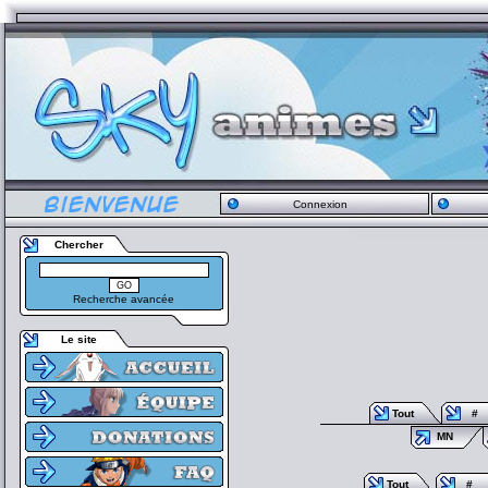
Connexion
Chercher
Recherche avancée
Le site
Tout
#
MN
Tout
#