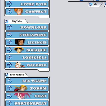
MN
Mï¿½dia
ï¿½changes