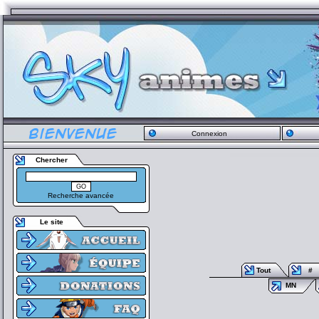
Connexion
Chercher
Recherche avancée
Le site
Tout
#
MN