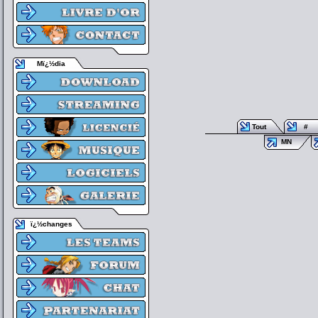
Mï¿½dia
Tout
#
MN
ï¿½changes