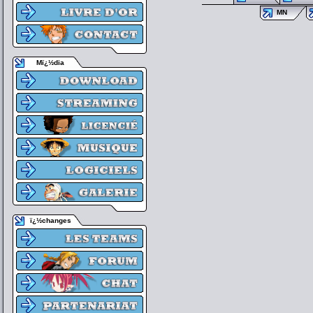
MN
Mï¿½dia
ï¿½changes