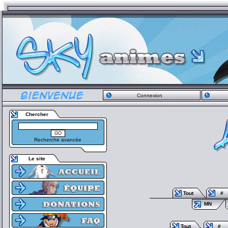
Connexion
Chercher
Recherche avancée
Le site
Tout
#
MN
Tout
#