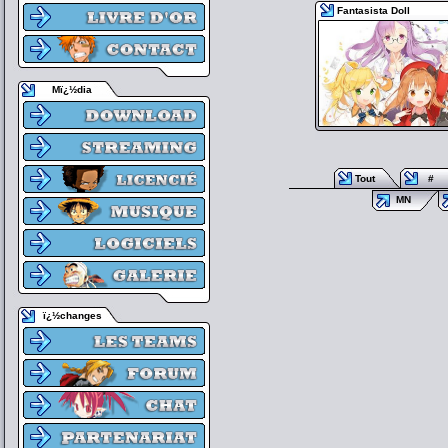
Fantasista Doll
Mï¿½dia
Tout
#
MN
ï¿½changes