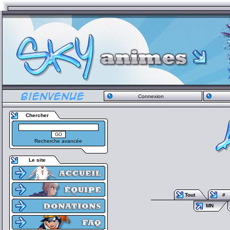
Connexion
Chercher
Recherche avancée
Le site
Tout
#
MN