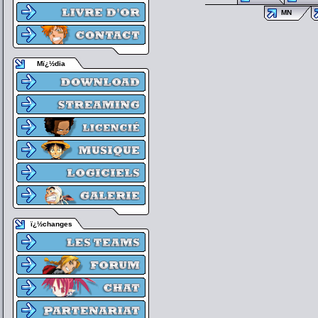
MN
Mï¿½dia
ï¿½changes