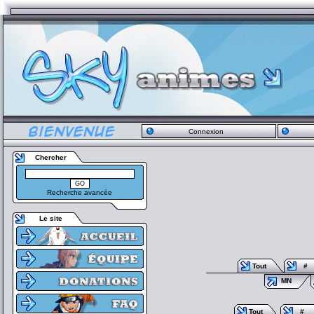
Connexion
Chercher
Recherche avancée
Le site
Tout
#
MN
Tout
#