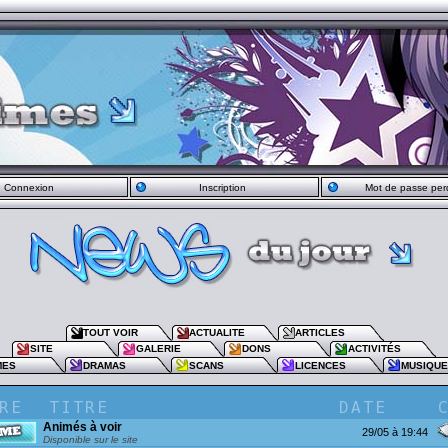
Connexion
Inscription
Mot de passe per
TOUT VOIR
ACTUALITE
ARTICLES
SITE
GALERIE
DONS
ACTIVITÉS
MES
DRAMAS
SCANS
LICENCES
MUSIQU
Animés à voir
29/05 à 19:44
Disponible sur le site