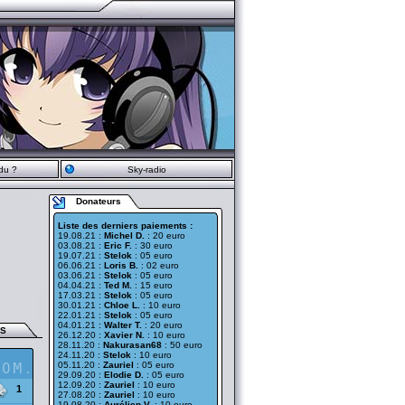
du ?
Sky-radio
Donateurs
Liste des derniers paiements :
19.08.21 :
Michel D.
: 20 euro
03.08.21 :
Eric F.
: 30 euro
19.07.21 :
Stelok
: 05 euro
06.06.21 :
Loris B.
: 02 euro
03.06.21 :
Stelok
: 05 euro
04.04.21 :
Ted M.
: 15 euro
17.03.21 :
Stelok
: 05 euro
30.01.21 :
Chloe L.
: 10 euro
22.01.21 :
Stelok
: 05 euro
04.01.21 :
Walter T.
: 20 euro
ES
26.12.20 :
Xavier N.
: 10 euro
28.11.20 :
Nakurasan68
: 50 euro
24.11.20 :
Stelok
: 10 euro
05.11.20 :
Zauriel
: 05 euro
29.09.20 :
Elodie D.
: 05 euro
12.09.20 :
Zauriel
: 10 euro
1
27.08.20 :
Zauriel
: 10 euro
19.08.20 :
Aurélien V.
: 10 euro