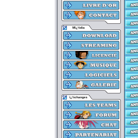
Mï¿½dia
ï¿½changes