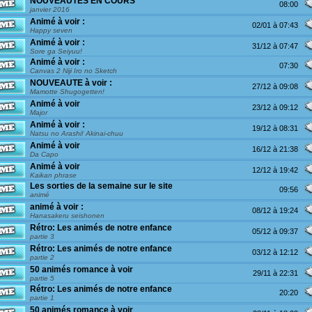
NOUVEAUTES EN COURS
08:00
janvier 2016
Animé à voir :
02/01 à 07:43
Happy seven
Animé à voir :
31/12 à 07:47
Sore ga Seiyuu!
Animé à voir :
07:30
Canvas 2 Niji Iro no Sketch
NOUVEAUTE à voir :
27/12 à 09:08
Mamotte Shugogetten!
Animé à voir
23/12 à 09:12
Major
Animé à voir :
19/12 à 08:31
Natsu no Arashi! Akinai-chuu
Animé à voir
16/12 à 21:38
Da Capo
Animé à voir
12/12 à 19:42
Kaikan phrase
Les sorties de la semaine sur le site
09:56
animé
animé à voir :
08/12 à 19:24
Hanasakeru seishonen
Rétro: Les animés de notre enfance
05/12 à 09:37
partie 3
Rétro: Les animés de notre enfance
03/12 à 12:12
partie 2
50 animés romance à voir
29/11 à 22:31
partie 5
Rétro: Les animés de notre enfance
20:20
partie 1
50 animés romance à voir