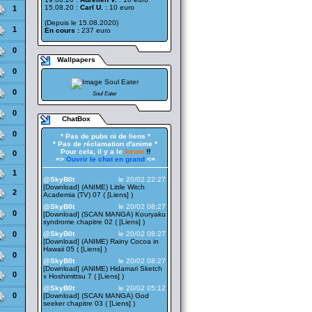
15.08.20 :
Carl U.
: 10 euro
1
(Depuis le 15.08.2020)
1
En cours :
237 euro
0
Wallpapers
0
0
Soul Eater
0
ChatBox
0
* Pas de pubs ni de liens *
* Pas de réclamation d'anime *
Pour cela, il y a le
forum
!!
0
=>
Ouvrir le chat en grand
<=
——————————————————
1
@SkyB0t
le 20/02 22:27
[Download] (ANIME) Little Witch
2
Academia (TV) 07 ( [
Liens
] )
@SkyB0t
le 20/02 08:27
0
[Download] (SCAN MANGA) Kouryaku
syndrome chapitre 02 ( [
Liens
] )
0
@SkyB0t
le 20/02 08:27
[Download] (ANIME) Rainy Cocoa in
Hawaii 05 ( [
Liens
] )
0
@SkyB0t
le 20/02 08:27
[Download] (ANIME) Hidamari Sketch
0
x Hoshimittsu 7 ( [
Liens
] )
@SkyB0t
le 20/02 05:12
0
[Download] (SCAN MANGA) God
seeker chapitre 03 ( [
Liens
] )