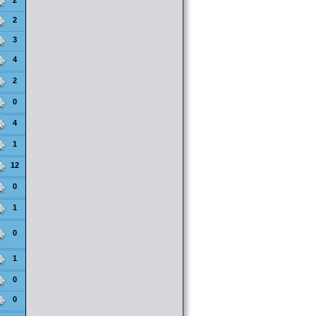
2
chapitre 43 ( [
Liens
] )
@SkyB0t
le 18/02 08:12
2
[Download] (SCAN MANGA) Ichirei
Shite, Kiss chapitre 09 ( [
Liens
] )
3
@SkyB0t
le 18/02 08:12
[Download] (SCAN MANGA) Qishi
4
Huanxiang Ye chapitre 41 ( [
Liens
] )
@SkyB0t
le 16/02 22:54
2
[Download] (ANIME) Beyblade Burst
41 à 42 ( [
Liens
] )
0
4
1
12
0
1
0
1
0
0