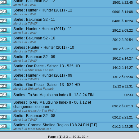
Sortie : Bakuman S2 - 12
15/01 à 22:45
Merci à la TWWF
Sortie : Hunter × Hunter (2011) - 12
06/01 à 14:08
Merci à la TWWF
Sortie : Bakuman S2 - 11
04/01 à 10:24
Merci à la TWWF
Sortie : Hunter × Hunter (2011) - 11
29/12 à 09:22
Merci à la TWWF
Sortie : Bakuman S2 - 10
20/12 à 20:54
Merci à la TWWF
Sorties : Hunter × Hunter (2011) - 10
18/12 à 22:17
Merci à la TWWF
Sortie : Bakuman S2 - 09
16/12 à 14:27
Merci à la TWWF
Sortie : One Piece - Saison 13 - 525 HD
14/12 à 14:27
Merci à la Shinsekai Fansub
Sortie : Hunter × Hunter (2011) - 09
13/12 à 09:34
Merci à la TWWF !
Sortie : One Piece - Saison 13 - 524 HD
12/12 à 11:31
Merci à la Shinsekai Fansub
Sorties : To Aru Majutsu no Index II - 13 à 24 FIN
00:33
Sorties : To Aru Majutsu no Index II - 06 à 12 et
09/12 à 00:13
changement de team
Merci aux teams AnT et FMA !
Sortie : Bakuman S2 - 08
02/12 à 21:21
Merci à la TWWF
Sorties : Chrome Shelled Regios 13 à 24 FIN [T-F]
01/12 à 22:25
Merci à la team Millenium !
Page :
[1]
2
3
...
30
31
32
>