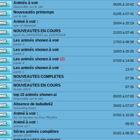
Animés à voir
05/05 à 10:42
Disponible sur le site
Nouveautés printemps
01/05 à 07:41
sur le site
Animé à voir :
26/04 à 20:19
ace of diamond
NOUVEAUTES EN COURS
21/03 à 07:46
ajout du 20/03/2016 au 21/03/2016
Les animés shonen à voir
17/03 à 08:38
partie 3
Les animés shonen à voir
10/03 à 20:26
partie 2
Les animés shonen à voir
(2)
07/03 à 14:06
partie 4
Les animés shonen à voir
13:47
partie 1
NOUVEAUTES COMPLETES
07:36
février 2016
NOUVEAUTES EN COURS
07:35
fevrier 2016
top 10 animés shonen ai
05/03 à 07:00
Disponible sur le site
Absence de bubulle62
26/02 à 07:07
streaming-news
Animé à voir :
07/02 à 10:05
Ao no kanata no Four Rhythm
Animé à voir :
09:43
anitore ex !
Séries animés complètes
01/02 à 08:30
janvier 2016