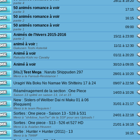
28/11 à 18:20
partie 4
50 animés romance à voir
17:15
partie 3
50 animés romance à voir
16:15
partie 2
50 animés romance à voir
09:00
partie 1
Animés de l'hivers 2015-2016
15/11 à 23:00
partie 2
animé à voir :
11/11 à 12:30
Gakusen Toshi Asterisk
Animé à voir
01/11 à 20:20
Rakudai Kishi no Cavalry
Animé à voir
30/10 à 09:05
[MaJ]
Test Mega
: Naruto Shippuden 297
28/01 à 10:20
Merci a la Fansub-Resistance !
Uragiri Wa Boku No Namae Wo Shitteiru 17 à 24
09/07 à 22:58
Réaménagement de la section : One Piece
14/03 à 10:26
Saison 13 splitté en saison 13, 14 et 15
New : Sisters of Wellber Dai ni Maku 01 à 06
31/01 à 21:17
[Requiem]
Merci à le team Requiem !
Sorties : One piece - Saison 13 - 528 à 531
24/01 à 22:18
Merci à "sh4dow_hun7er" de la SSF pour ses Uploads !
Sorties : One piece - S13 - 526 et 527 HD
21/01 à 16:18
Merci à la Asiafan-Heaven
Sortie : Hunter × Hunter (2011) - 13
16:15
Merci à la TWWF