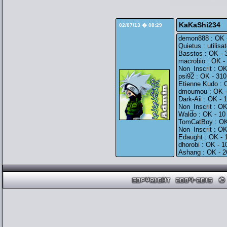
KaKaShi234
02/07/13 � 08:29
demon888 : OK -
Quietus : utilis
Basstos : OK - 
macrobio : OK -
Non_Inscrit : O
psi92 : OK - 31
Etienne Kudo : 
dmoumou : OK -
Dark-Aii : OK - 
Non_Inscrit : O
Waldo : OK - 10
TomCatBoy : OK 
Non_Inscrit : O
Edaught : OK - 
dhorobi : OK - 1
Ashang : OK - 2