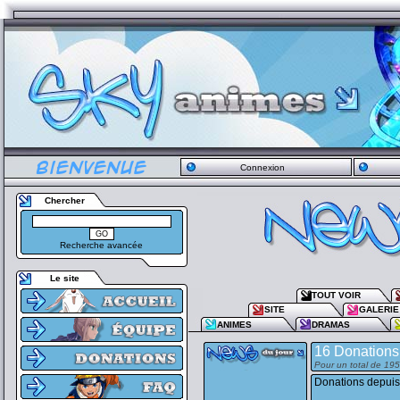
Connexion
Chercher
Recherche avancée
Le site
TOUT VOIR
SITE
GALERIE
ANIMES
DRAMAS
16 Donations
Pour un total de 19
Donations depuis 