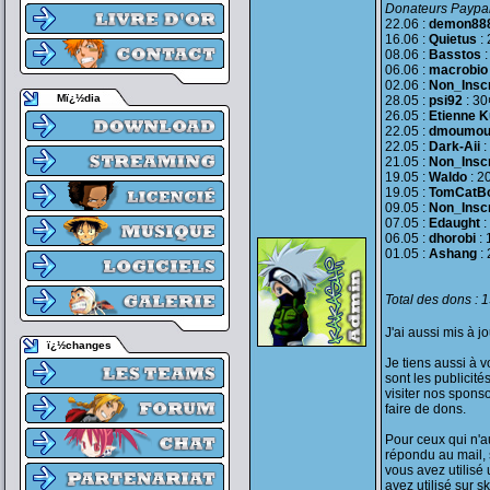
Donateurs Paypal
22.06 :
demon88
16.06 :
Quietus
: 
08.06 :
Basstos
:
06.06 :
macrobio
02.06 :
Non_Inscr
Mï¿½dia
28.05 :
psi92
: 30
26.05 :
Etienne 
22.05 :
dmoumo
22.05 :
Dark-Aii
:
21.05 :
Non_Inscr
19.05 :
Waldo
: 2
19.05 :
TomCatB
09.05 :
Non_Inscr
07.05 :
Edaught
:
06.05 :
dhorobi
: 
01.05 :
Ashang
: 
Total des dons : 
J'ai aussi mis à j
ï¿½changes
Je tiens aussi à 
sont les publicit
visiter nos spons
faire de dons.
Pour ceux qui n'au
répondu au mail, s
vous avez utilisé
avez utilisé sur 