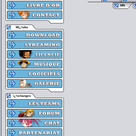
MN
Mï¿½dia
ï¿½changes