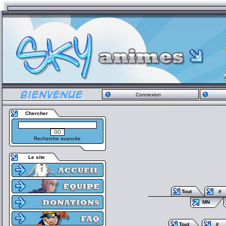
Connexion
Chercher
Recherche avancée
Le site
Tout
#
MN
Tout
#