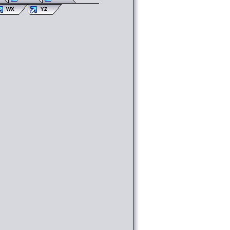
WX
YZ