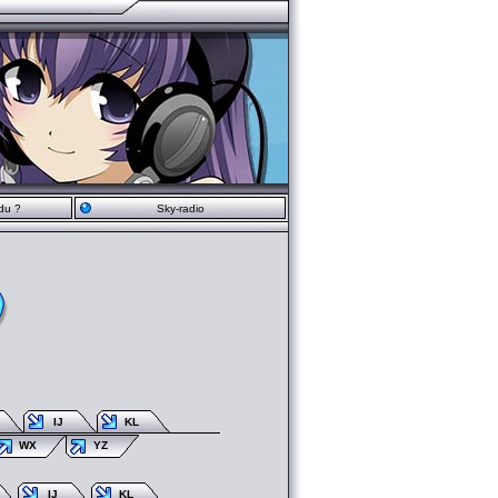
du ?
Sky-radio
IJ
KL
WX
YZ
IJ
KL