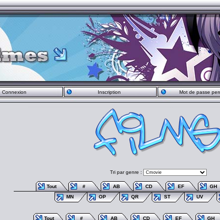
Connexion
Inscription
Mot de passe per
Tri par genre :
Tout
#
AB
CD
EF
GH
MN
OP
QR
ST
UV
Tout
#
AB
CD
EF
GH