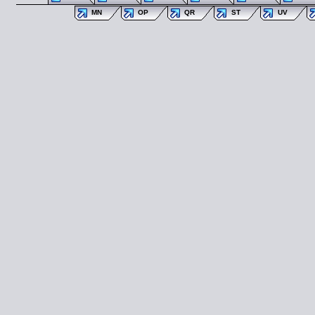
MN
OP
QR
ST
UV