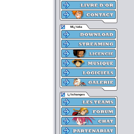
Mï¿½dia
ï¿½changes