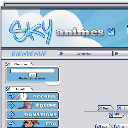
Connexion
Chercher
Recherche avancée
Le site
Tout
#
MN
Tout
#