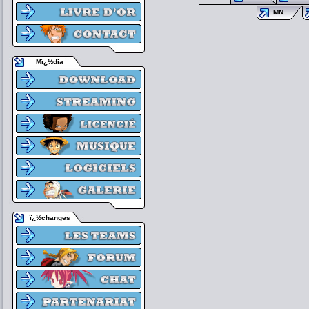
MN
Mï¿½dia
ï¿½changes