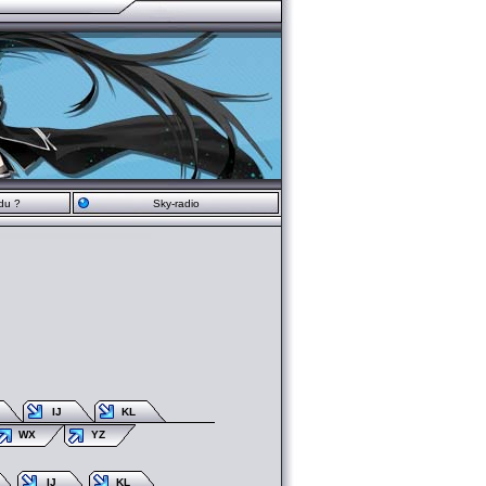
du ?
Sky-radio
IJ
KL
WX
YZ
IJ
KL