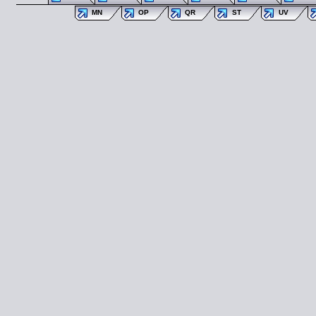
MN
OP
QR
ST
UV