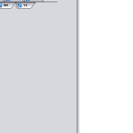
WX
YZ