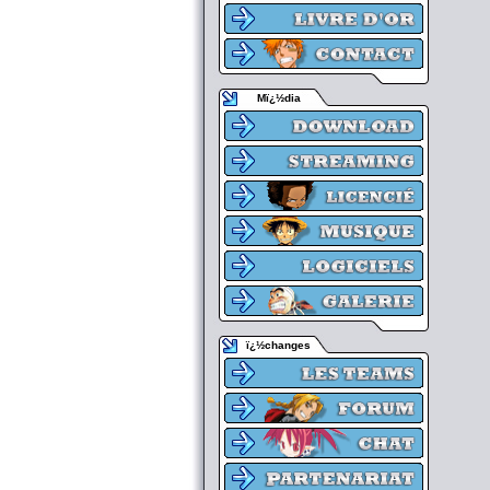
Mï¿½dia
ï¿½changes