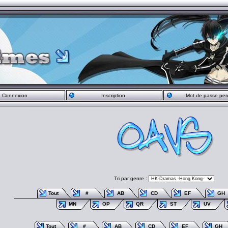
Connexion
Inscription
Mot de passe per
Tri par genre :
Tout
#
AB
CD
EF
GH
MN
OP
QR
ST
UV
Tout
#
AB
CD
EF
GH