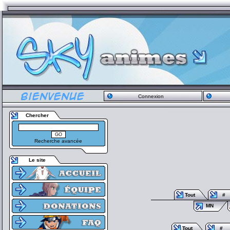
Connexion
Chercher
Recherche avancée
Le site
Tout
#
MN
Tout
#