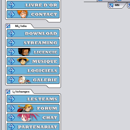
MN
Mï¿½dia
ï¿½changes