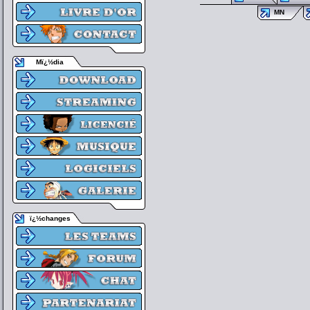
MN
Mï¿½dia
ï¿½changes