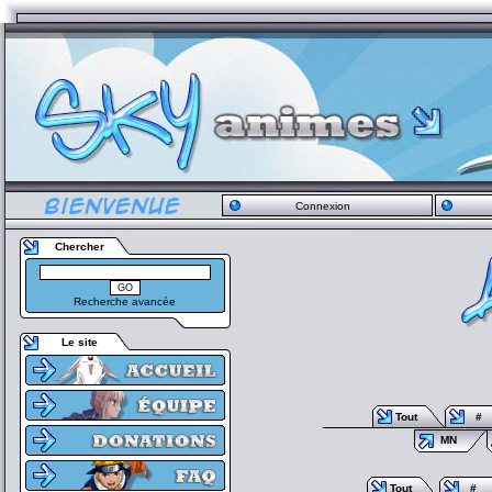
Connexion
Chercher
Recherche avancée
Le site
Tout
#
MN
Tout
#