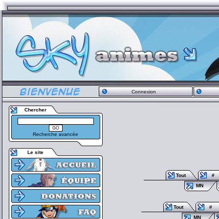
Connexion
Chercher
Recherche avancée
Le site
Tout
#
MN
Tout
#
MN