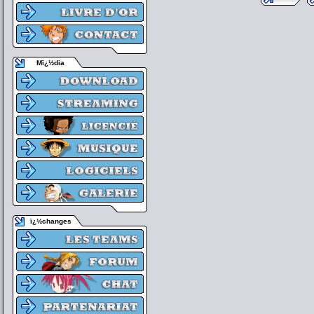
Mï¿½dia
ï¿½changes