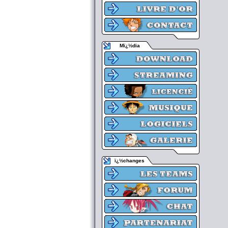
Mï¿½dia
ï¿½changes