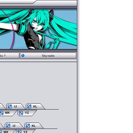
du ?
Sky-radio
IJ
KL
WX
YZ
IJ
KL
WX
YZ