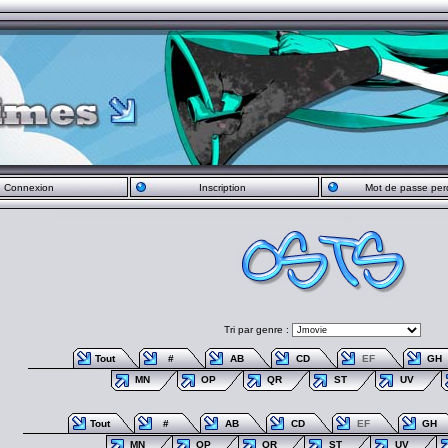
Connexion
Inscription
Mot de passe per
Tri par genre :
Tout
#
AB
CD
EF
GH
MN
OP
QR
ST
UV
Tout
#
AB
CD
EF
GH
MN
OP
QR
ST
UV