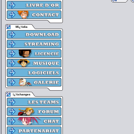
Mï¿½dia
ï¿½changes