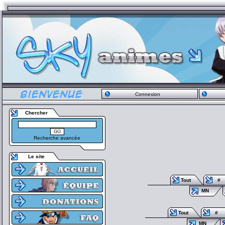
Connexion
Chercher
Recherche avancée
Le site
Tout
#
MN
Tout
#
MN