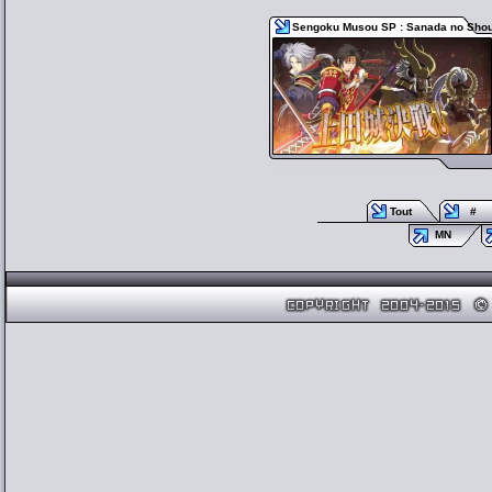
Sengoku Musou SP : Sanada no Sho
Tout
#
MN