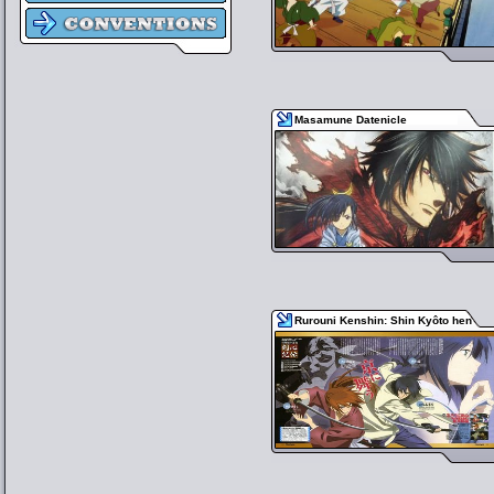
Masamune Datenicle
Rurouni Kenshin: Shin Kyôto hen