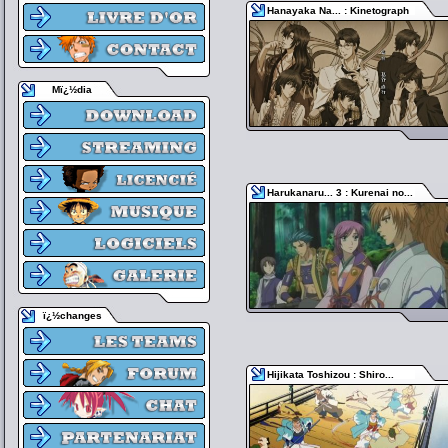
Hanayaka Na... : Kinetograph
Mï¿½dia
Harukanaru... 3 : Kurenai no...
ï¿½changes
Hijikata Toshizou : Shiro...