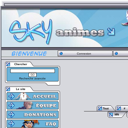
Connexion
Chercher
Recherche avancée
Le site
Tout
#
MN