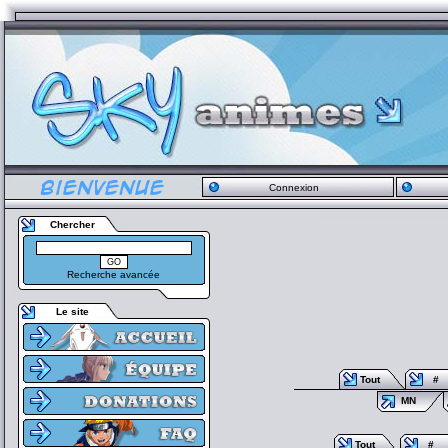
Connexion
Chercher
Recherche avancée
Le site
Tout
#
MN
Tout
#