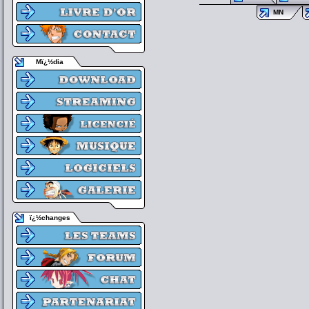
MN
Mï¿½dia
ï¿½changes