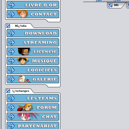
MN
Mï¿½dia
ï¿½changes