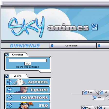
Connexion
Chercher
Recherche avancée
Le site
Tout
#
MN
Tout
#