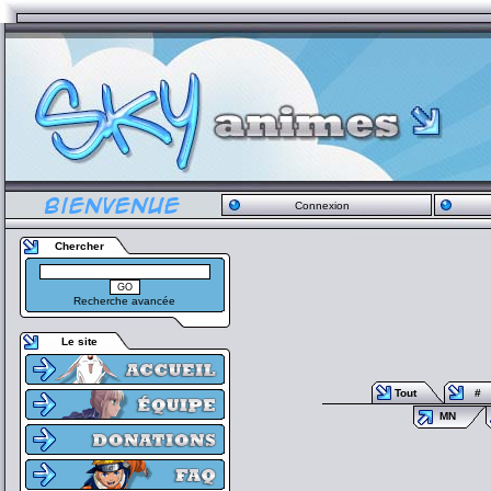
Connexion
Chercher
Recherche avancée
Le site
Tout
#
MN