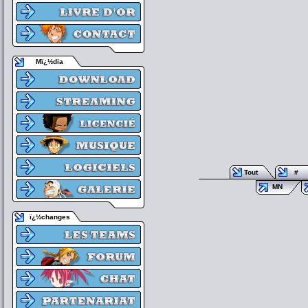
Mï¿½dia
Tout
#
MN
ï¿½changes