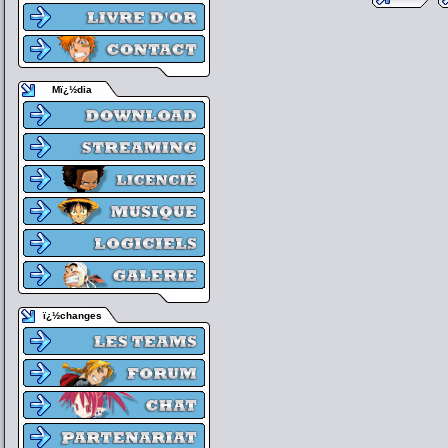
Mï¿½dia
ï¿½changes