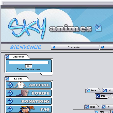
Connexion
Chercher
Recherche avancée
Le site
Tout
#
MN
Tout
#
MN