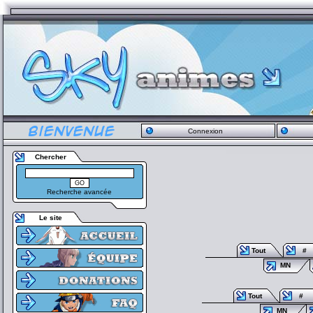
Connexion
Chercher
Recherche avancée
Le site
Tout
#
MN
Tout
#
MN