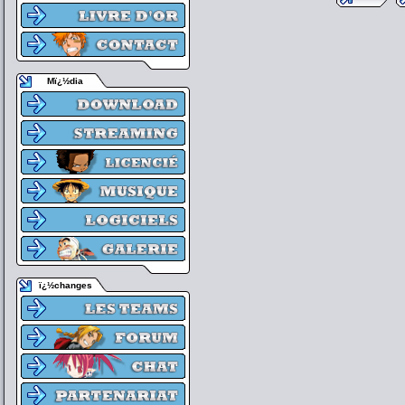
Mï¿½dia
ï¿½changes