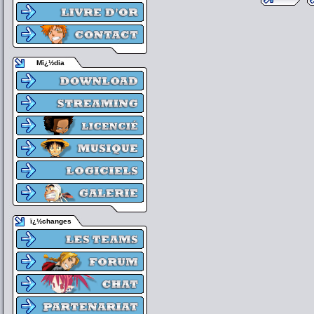
Mï¿½dia
ï¿½changes