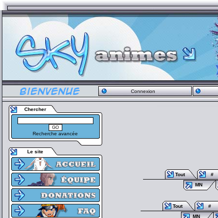
Connexion
Chercher
Recherche avancée
Le site
Tout
#
MN
Tout
#
MN