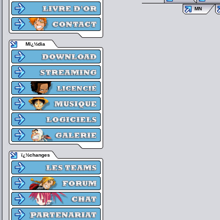
MN
Mï¿½dia
ï¿½changes