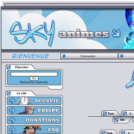
Connexion
Chercher
Recherche avancée
Le site
Tout
#
MN
Tout
#