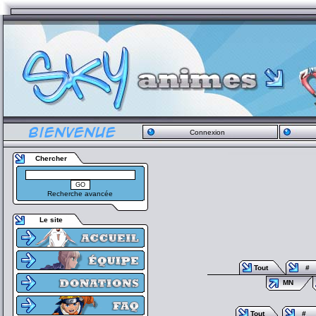
Connexion
Chercher
Recherche avancée
Le site
Tout
#
MN
Tout
#