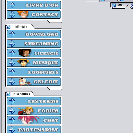
MN
Mï¿½dia
ï¿½changes