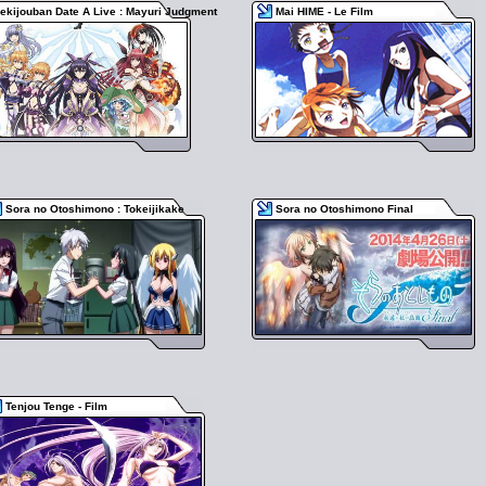
ekijouban Date A Live : Mayuri Judgment
Mai HIME - Le Film
Sora no Otoshimono : Tokeijikake
Sora no Otoshimono Final
Tenjou Tenge - Film