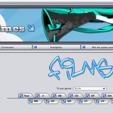
Connexion
Inscription
Mot de passe per
Tri par genre :
Tout
#
AB
CD
EF
GH
MN
OP
QR
ST
UV