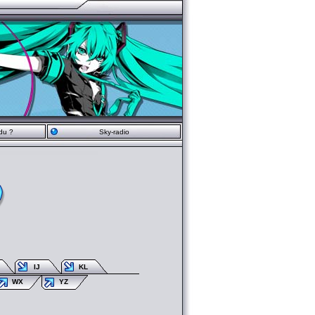
du ?
Sky-radio
IJ
KL
WX
YZ