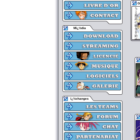
G
Mï¿½dia
ï¿½changes