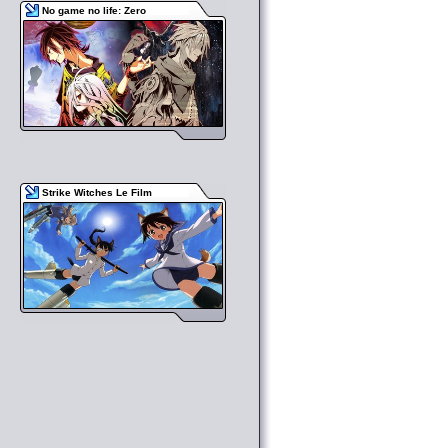
No game no life: Zero
Strike Witches Le Film