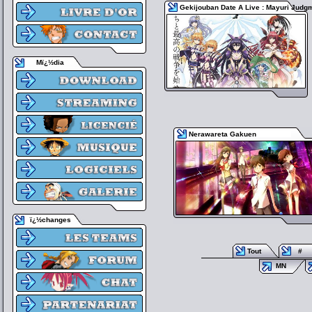
Gekijouban Date A Live : Mayuri Judg
Mï¿½dia
Nerawareta Gakuen
ï¿½changes
Tout
#
MN