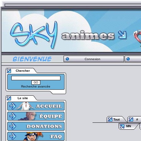
Connexion
Chercher
Recherche avancée
Le site
Tout
#
MN